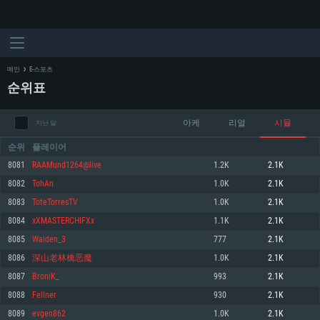
메인
E-스포츠
순위표
아케
리얼
시뮬
지난 달
순위
플레이어
8081
RAAMund1264@live
1.2K
2.1K
8082
TohAn
1.0K
2.1K
시스템 요구사항
8083
ToteTorresTV
1.0K
2.1K
8084
xXMASTERCHIFXx
1.1K
2.1K
PC
MAC
8085
Walden_3
777
2.1K
Linux
8086
深山老林檎恶魔
1.0K
2.1K
최소사양
최소사양
최소사양
8087
BroniK_
993
2.1K
운영체제: Windows 10 (64 bit)
운영체제: Mac OS Big Sur 11.0
운영체제: 64bit Linux 중 최신 버전
8088
Fellner
930
2.1K
8089
evgen862
1.0K
2.1K
프로세서: 2.2 GHz 듀얼코어 이상
프로세서: 최소 2.2 GHz의 Core i5 (Intel Xeon 은 지원하지 않습니다)
프로세서: 2.4 GHz 듀얼코어