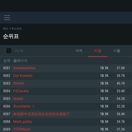
메인
E-스포츠
순위표
아케
리얼
시뮬
지난 달
순위
플레이어
8081
Anyexplanation
18.1K
37.8K
8082
Don Krawallo
18.1K
38.7K
시스템 요구사항
8083
S0ckrat
18.1K
40.1K
8084
POLtaraha
18.1K
33.4K
PC
MAC
8085
vesaan
18.1K
34.2K
Linux
8086
Sturmlibelle ツ
18.1K
32.2K
최소사양
최소사양
최소사양
8087
种花家中式居合泥头车把你全家扬了
18.1K
38.4K
운영체제: Windows 10 (64 bit)
운영체제: Mac OS Big Sur 11.0
운영체제: 64bit Linux 중 최신 버전
8088
MileS_panDa
18.1K
34.7K
8089
TOTENfaust
18.1K
31.2K
프로세서: 2.2 GHz 듀얼코어 이상
프로세서: 최소 2.2 GHz의 Core i5 (Intel Xeon 은 지원하지 않습니다)
프로세서: 2.4 GHz 듀얼코어