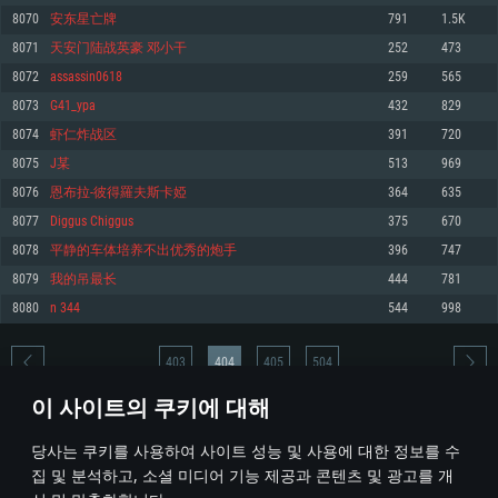
8070
安东星亡牌
791
1.5K
메모리: 4GB
메모리: 6 GB
메모리: 4 GB
8071
天安门陆战英豪 邓小干
252
473
그래픽 카드: DirectX 11 이상을 지원하는 AMD Radeon 77XX / NVIDIA
그래픽 카드: Metal 을 지원하는 Intel Iris Pro 5200 (Mac), 혹은 이와 비슷한 성
그래픽 카드: Vulkan 을 지원하고, 최신 그래픽 드라이버를 지원하는 NVIDIA
GeForce GT 660. 최소 사양 해상도: 720p
능을 가지는 Mac 버전의 AMD/Nvidia. 최소 해상도: 720p
660 (6개월 미만) 혹은 그와 동급의 성능을 가지며 최신 그래픽 드라이버를 지
8072
assassin0618
259
565
원하는 AMD (6개월 미만; 최소사양 지원 해상도 720p)
네트워크: 브로드밴드 인터넷
네트워크: 브로드밴드 인터넷
8073
G41_ypa
432
829
네트워크: 브로드밴드 인터넷
여유 저장 공간: 22.1 GB (최소 클라이언트)
여유 저장 공간: 22.1 GB (최소 클라이언트)
8074
虾仁炸战区
391
720
여유 저장 공간: 22.1 GB (최소 클라이언트)
8075
J某
513
969
권장 사양
권장 사양
권장 사양
8076
恩布拉-彼得羅夫斯卡婭
364
635
운영체제: Windows 10/11 (64 bit)
운영체제: Mac OS Big Sur 11.0
운영체제: Ubuntu 20.04 64bit
8077
Diggus Chiggus
375
670
프로세서: Intel Core i5 또는 Ryzen 5 3600 이상
프로세서: Core i7 (Intel Xeon 은 지원하지 않습니다)
8078
平静的车体培养不出优秀的炮手
396
747
프로세서: Intel Core i7
메모리: 16 GB 이상
메모리: 8 GB
8079
我的吊最长
444
781
메모리: 16 GB
그래픽 카드: DirectX 11 이상을 지원하는 Nvidia GeForce 1060, 또는 AMD RX
그래픽 카드: Metal을 지원하는 Radeon Vega II 이상
8080
n 344
544
998
570 혹은 그 이상
그래픽 카드: Vulkan 을 지원하고, 최신 그래픽 드라이버를 지원하는 NVIDIA
네트워크: 브로드밴드 인터넷
1060 (6개월 미만) 혹은 그와 동급의 성능을 가지며 최신 그래픽 드라이버를
네트워크: 브로드밴드 인터넷
지원하는 AMD RX 570 (6개월 미만; 최소사양 지원 해상도 720p) 이상
여유 저장 공간: 62.2 GB (전체 클라이언트)
403
404
405
504
여유 저장 공간: 62.2 GB (전체 클라이언트)
네트워크: 브로드밴드 인터넷
이 사이트의 쿠키에 대해
여유 저장 공간: 62.2 GB (전체 클라이언트)
* 순위표는 매일 1회 갱신됩니다
당사는 쿠키를 사용하여 사이트 성능 및 사용에 대한 정보를 수
집 및 분석하고, 소셜 미디어 기능 제공과 콘텐츠 및 광고를 개