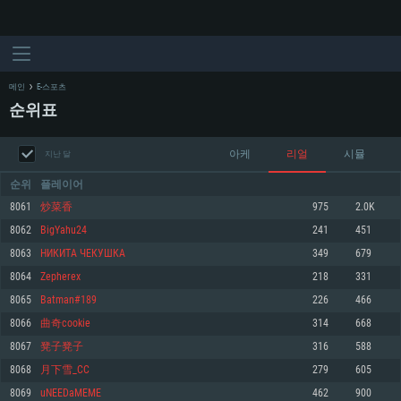
메인
E-스포츠
순위표
아케
리얼
시뮬
지난 달
순위
플레이어
8061
炒菜香
975
2.0K
8062
BigYahu24
241
451
시스템 요구사항
8063
НИКИТА ЧЕКУШКА
349
679
8064
Zepherex
218
331
PC
MAC
8065
Batman#189
226
466
Linux
8066
曲奇cookie
314
668
최소사양
최소사양
최소사양
8067
凳子凳子
316
588
운영체제: Windows 10 (64 bit)
운영체제: Mac OS Big Sur 11.0
운영체제: 64bit Linux 중 최신 버전
8068
月下雪_CC
279
605
8069
uNEEDaMEME
462
900
프로세서: 2.2 GHz 듀얼코어 이상
프로세서: 최소 2.2 GHz의 Core i5 (Intel Xeon 은 지원하지 않습니다)
프로세서: 2.4 GHz 듀얼코어