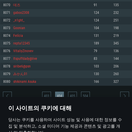
8070
데즈
91
135
메모리: 4GB
메모리: 6 GB
메모리: 4 GB
8071
gaboo2308
124
232
그래픽 카드: DirectX 11 이상을 지원하는 AMD Radeon 77XX / NVIDIA
그래픽 카드: Metal 을 지원하는 Intel Iris Pro 5200 (Mac), 혹은 이와 비슷한 성
그래픽 카드: Vulkan 을 지원하고, 최신 그래픽 드라이버를 지원하는 NVIDIA
GeForce GT 660. 최소 사양 해상도: 720p
능을 가지는 Mac 버전의 AMD/Nvidia. 최소 해상도: 720p
660 (6개월 미만) 혹은 그와 동급의 성능을 가지며 최신 그래픽 드라이버를 지
8072
_n1ght_
124
251
원하는 AMD (6개월 미만; 최소사양 지원 해상도 720p)
네트워크: 브로드밴드 인터넷
네트워크: 브로드밴드 인터넷
8073
Goonian
104
198
네트워크: 브로드밴드 인터넷
여유 저장 공간: 22.1 GB (최소 클라이언트)
여유 저장 공간: 22.1 GB (최소 클라이언트)
8074
Felícia
131
219
여유 저장 공간: 22.1 GB (최소 클라이언트)
8075
repta12345
189
345
권장 사양
권장 사양
권장 사양
8076
VitaliyZinovev
79
136
운영체제: Windows 10/11 (64 bit)
운영체제: Mac OS Big Sur 11.0
운영체제: Ubuntu 20.04 64bit
8077
Itspuffdady@live
83
144
프로세서: Intel Core i5 또는 Ryzen 5 3600 이상
프로세서: Core i7 (Intel Xeon 은 지원하지 않습니다)
8078
siribe6@psn
103
206
프로세서: Intel Core i7
메모리: 16 GB 이상
메모리: 8 GB
8079
みかん01
130
260
메모리: 16 GB
그래픽 카드: DirectX 11 이상을 지원하는 Nvidia GeForce 1060, 또는 AMD RX
그래픽 카드: Metal을 지원하는 Radeon Vega II 이상
8080
shikinami Asuka
166
327
570 혹은 그 이상
그래픽 카드: Vulkan 을 지원하고, 최신 그래픽 드라이버를 지원하는 NVIDIA
네트워크: 브로드밴드 인터넷
1060 (6개월 미만) 혹은 그와 동급의 성능을 가지며 최신 그래픽 드라이버를
네트워크: 브로드밴드 인터넷
지원하는 AMD RX 570 (6개월 미만; 최소사양 지원 해상도 720p) 이상
여유 저장 공간: 62.2 GB (전체 클라이언트)
403
404
405
504
여유 저장 공간: 62.2 GB (전체 클라이언트)
네트워크: 브로드밴드 인터넷
이 사이트의 쿠키에 대해
여유 저장 공간: 62.2 GB (전체 클라이언트)
* 순위표는 매일 1회 갱신됩니다
당사는 쿠키를 사용하여 사이트 성능 및 사용에 대한 정보를 수
집 및 분석하고, 소셜 미디어 기능 제공과 콘텐츠 및 광고를 개