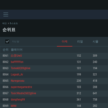
메인
E-스포츠
순위표
아케
리얼
시뮬
지난 달
순위
플레이어
8061
白茶UwU
152
309
8062
bafffffffon
131
240
시스템 요구사항
8063
Tomek8289@live
101
194
8064
Lagash_Ar
199
321
PC
MAC
8065
Nuregarasu
230
418
Linux
8066
supermegamestre
103
208
최소사양
최소사양
최소사양
8067
ToxicWaste2602@live
312
641
운영체제: Windows 10 (64 bit)
운영체제: Mac OS Big Sur 11.0
운영체제: 64bit Linux 중 최신 버전
8068
dongfeng99
361
758
8069
kkNd
144
282
프로세서: 2.2 GHz 듀얼코어 이상
프로세서: 최소 2.2 GHz의 Core i5 (Intel Xeon 은 지원하지 않습니다)
프로세서: 2.4 GHz 듀얼코어