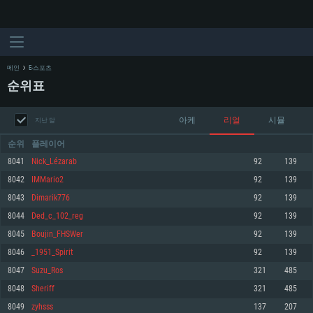
메인
E-스포츠
순위표
아케
리얼
시뮬
지난 달
순위
플레이어
8041
Nick_Lézarab
92
139
8042
IMMario2
92
139
시스템 요구사항
8043
Dimarik776
92
139
8044
Ded_c_102_reg
92
139
PC
MAC
8045
Boujin_FHSWer
92
139
Linux
8046
_1951_Spirit
92
139
최소사양
최소사양
최소사양
8047
Suzu_Ros
321
485
운영체제: Windows 10 (64 bit)
운영체제: Mac OS Big Sur 11.0
운영체제: 64bit Linux 중 최신 버전
8048
Sheriff
321
485
8049
zyhsss
137
207
프로세서: 2.2 GHz 듀얼코어 이상
프로세서: 최소 2.2 GHz의 Core i5 (Intel Xeon 은 지원하지 않습니다)
프로세서: 2.4 GHz 듀얼코어