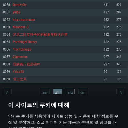
8050
DereKyDe
411
621
메모리: 4GB
메모리: 6 GB
메모리: 4 GB
8051
yillb2
137
207
그래픽 카드: DirectX 11 이상을 지원하는 AMD Radeon 77XX / NVIDIA
그래픽 카드: Metal 을 지원하는 Intel Iris Pro 5200 (Mac), 혹은 이와 비슷한 성
그래픽 카드: Vulkan 을 지원하고, 최신 그래픽 드라이버를 지원하는 NVIDIA
GeForce GT 660. 최소 사양 해상도: 720p
능을 가지는 Mac 버전의 AMD/Nvidia. 최소 해상도: 720p
660 (6개월 미만) 혹은 그와 동급의 성능을 가지며 최신 그래픽 드라이버를 지
8052
под самогоном
182
275
원하는 AMD (6개월 미만; 최소사양 지원 해상도 720p)
네트워크: 브로드밴드 인터넷
네트워크: 브로드밴드 인터넷
8053
Moandor13
182
275
네트워크: 브로드밴드 인터넷
여유 저장 공간: 22.1 GB (최소 클라이언트)
여유 저장 공간: 22.1 GB (최소 클라이언트)
8054
梦见二阶堂祥子的酒桶爹笑醒这件事
182
275
여유 저장 공간: 22.1 GB (최소 클라이언트)
8055
PorchlightTheory
182
275
권장 사양
권장 사양
권장 사양
8056
TinyPolska26
182
275
운영체제: Windows 10/11 (64 bit)
운영체제: Mac OS Big Sur 11.0
운영체제: Ubuntu 20.04 64bit
8057
Zypherrion
227
343
프로세서: Intel Core i5 또는 Ryzen 5 3600 이상
프로세서: Core i7 (Intel Xeon 은 지원하지 않습니다)
8058
我的英斤就是磅#1
227
343
프로세서: Intel Core i7
메모리: 16 GB 이상
메모리: 8 GB
8059
Yekta48
90
136
메모리: 16 GB
그래픽 카드: DirectX 11 이상을 지원하는 Nvidia GeForce 1060, 또는 AMD RX
그래픽 카드: Metal을 지원하는 Radeon Vega II 이상
8060
雪日之风
90
136
570 혹은 그 이상
그래픽 카드: Vulkan 을 지원하고, 최신 그래픽 드라이버를 지원하는 NVIDIA
네트워크: 브로드밴드 인터넷
1060 (6개월 미만) 혹은 그와 동급의 성능을 가지며 최신 그래픽 드라이버를
네트워크: 브로드밴드 인터넷
지원하는 AMD RX 570 (6개월 미만; 최소사양 지원 해상도 720p) 이상
여유 저장 공간: 62.2 GB (전체 클라이언트)
402
403
404
503
여유 저장 공간: 62.2 GB (전체 클라이언트)
네트워크: 브로드밴드 인터넷
이 사이트의 쿠키에 대해
여유 저장 공간: 62.2 GB (전체 클라이언트)
* 순위표는 매일 1회 갱신됩니다
당사는 쿠키를 사용하여 사이트 성능 및 사용에 대한 정보를 수
집 및 분석하고, 소셜 미디어 기능 제공과 콘텐츠 및 광고를 개