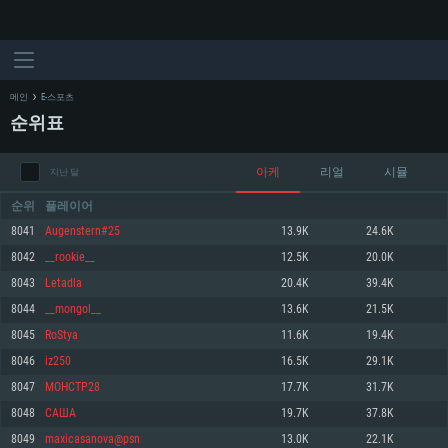
메인
E-스포츠
순위표
아케
리얼
시뮬
지난 달
순위
플레이어
8041
Augenstern#25
13.9K
24.6K
8042
__rookie__
12.5K
20.0K
시스템 요구사항
8043
Letadla
20.4K
39.4K
8044
__mongol__
13.6K
21.5K
PC
MAC
8045
RoStya
11.6K
19.4K
Linux
8046
iz250
16.5K
29.1K
최소사양
최소사양
최소사양
8047
MOHCTP28
17.7K
31.7K
운영체제: Windows 10 (64 bit)
운영체제: Mac OS Big Sur 11.0
운영체제: 64bit Linux 중 최신 버전
8048
САША
19.7K
37.8K
8049
maxicasanova@psn
13.0K
22.1K
프로세서: 2.2 GHz 듀얼코어 이상
프로세서: 최소 2.2 GHz의 Core i5 (Intel Xeon 은 지원하지 않습니다)
프로세서: 2.4 GHz 듀얼코어