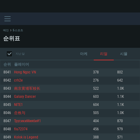
메인
E-스포츠
순위표
아케
리얼
시뮬
지난 달
순위
플레이어
8041
Hong Ngoc VN
378
802
8042
crh2e
276
642
시스템 요구사항
8043
南京黄埔军校长
522
1.0K
8044
Galaxy Dancer
603
1.1K
PC
MAC
8045
NITE1
604
1.1K
Linux
8046
念攸与
505
1.0K
최소사양
최소사양
최소사양
8047
ТрусикиМияби#1
404
870
운영체제: Windows 10 (64 bit)
운영체제: Mac OS Big Sur 11.0
운영체제: 64bit Linux 중 최신 버전
8048
tlu72374
456
979
8049
Kolok is Legend
388
571
프로세서: 2.2 GHz 듀얼코어 이상
프로세서: 최소 2.2 GHz의 Core i5 (Intel Xeon 은 지원하지 않습니다)
프로세서: 2.4 GHz 듀얼코어