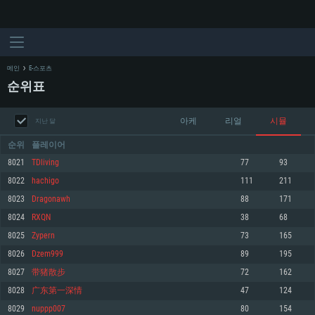
메인
E-스포츠
순위표
아케
리얼
시뮬
지난 달
순위
플레이어
8021
TDliving
77
93
8022
hachigo
111
211
시스템 요구사항
8023
Dragonawh
88
171
8024
RXQN
38
68
PC
MAC
8025
Zypern
73
165
Linux
8026
Dzem999
89
195
최소사양
최소사양
최소사양
8027
带猪散步
72
162
운영체제: Windows 10 (64 bit)
운영체제: Mac OS Big Sur 11.0
운영체제: 64bit Linux 중 최신 버전
8028
广东第一深情
47
124
8029
nuppp007
80
154
프로세서: 2.2 GHz 듀얼코어 이상
프로세서: 최소 2.2 GHz의 Core i5 (Intel Xeon 은 지원하지 않습니다)
프로세서: 2.4 GHz 듀얼코어