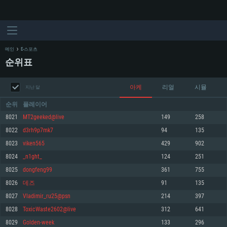
메인
E-스포츠
순위표
아케
리얼
시뮬
지난 달
순위
플레이어
8021
MT2geeked@live
149
258
8022
d3rh9p7mk7
94
135
시스템 요구사항
8023
viken565
429
902
8024
_n1ght_
124
251
PC
MAC
8025
dongfeng99
361
755
Linux
8026
데즈
91
135
최소사양
최소사양
최소사양
8027
Vladimir_ru25@psn
214
397
운영체제: Windows 10 (64 bit)
운영체제: Mac OS Big Sur 11.0
운영체제: 64bit Linux 중 최신 버전
8028
ToxicWaste2602@live
312
641
8029
Golden-week
133
296
프로세서: 2.2 GHz 듀얼코어 이상
프로세서: 최소 2.2 GHz의 Core i5 (Intel Xeon 은 지원하지 않습니다)
프로세서: 2.4 GHz 듀얼코어