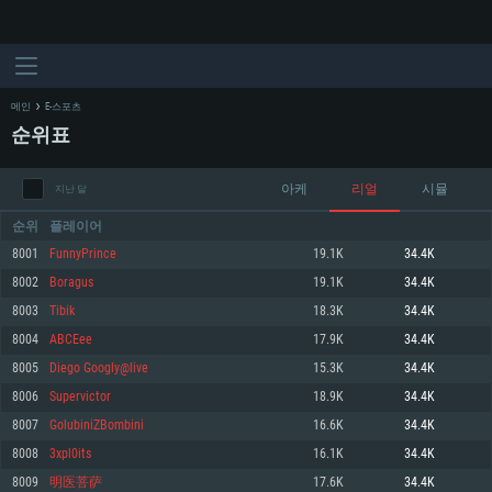
메인
E-스포츠
순위표
아케
리얼
시뮬
지난 달
순위
플레이어
8001
FunnyPrince
19.1K
34.4K
8002
Boragus
19.1K
34.4K
시스템 요구사항
8003
Tibik
18.3K
34.4K
8004
ABCEee
17.9K
34.4K
PC
MAC
8005
Diego Googly@live
15.3K
34.4K
Linux
8006
Supervictor
18.9K
34.4K
최소사양
최소사양
최소사양
8007
GolubiniZBombini
16.6K
34.4K
운영체제: Windows 10 (64 bit)
운영체제: Mac OS Big Sur 11.0
운영체제: 64bit Linux 중 최신 버전
8008
3xpl0its
16.1K
34.4K
8009
明医菩萨
17.6K
34.4K
프로세서: 2.2 GHz 듀얼코어 이상
프로세서: 최소 2.2 GHz의 Core i5 (Intel Xeon 은 지원하지 않습니다)
프로세서: 2.4 GHz 듀얼코어