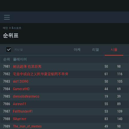
메인
E-스포츠
순위표
아케
리얼
시뮬
지난 달
순위
플레이어
7981
她说超薄 也算距离
50
98
7982
宅兹中或自之乂民华夏蛮貊罔不率俾
61
116
시스템 요구사항
7983
skif120390
50
105
7984
GamecatHD
44
69
PC
MAC
7985
dienoobsfearmeco
19
39
Linux
7986
Aureus11
55
89
최소사양
최소사양
최소사양
7987
Fallthunder#1
53
109
운영체제: Windows 10 (64 bit)
운영체제: Mac OS Big Sur 11.0
운영체제: 64bit Linux 중 최신 버전
7988
Яйцеглот
83
140
7989
The_man_of_memes
49
98
프로세서: 2.2 GHz 듀얼코어 이상
프로세서: 최소 2.2 GHz의 Core i5 (Intel Xeon 은 지원하지 않습니다)
프로세서: 2.4 GHz 듀얼코어