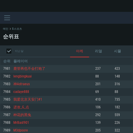
메인
E-스포츠
순위표
아케
리얼
시뮬
지난 달
순위
플레이어
7981
鹿管再也不会打炮了
237
423
7982
lengbingkuai
88
148
시스템 요구사항
7983
神Astraeus
201
316
7984
cadaye888
69
88
PC
MAC
7985
我爱北京天安门#1
410
735
Linux
7986
进攻_G_点
106
182
최소사양
최소사양
최소사양
7987
种花的黑兔
292
559
운영체제: Windows 10 (64 bit)
운영체제: Mac OS Big Sur 11.0
운영체제: 64bit Linux 중 최신 버전
7988
MrBast901
139
226
7989
M3dpoore
205
322
프로세서: 2.2 GHz 듀얼코어 이상
프로세서: 최소 2.2 GHz의 Core i5 (Intel Xeon 은 지원하지 않습니다)
프로세서: 2.4 GHz 듀얼코어