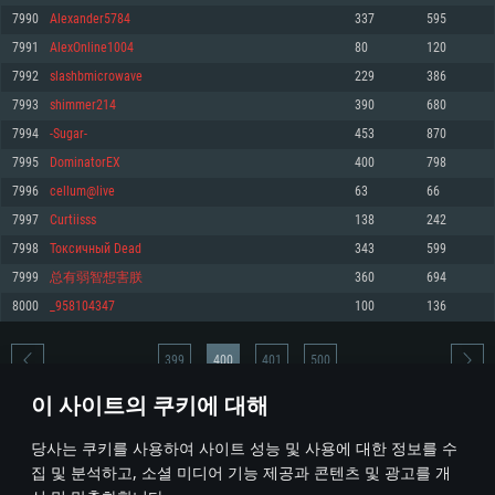
7990
Alexander5784
337
595
메모리: 4GB
메모리: 6 GB
메모리: 4 GB
7991
AlexOnline1004
80
120
그래픽 카드: DirectX 11 이상을 지원하는 AMD Radeon 77XX / NVIDIA
그래픽 카드: Metal 을 지원하는 Intel Iris Pro 5200 (Mac), 혹은 이와 비슷한 성
그래픽 카드: Vulkan 을 지원하고, 최신 그래픽 드라이버를 지원하는 NVIDIA
GeForce GT 660. 최소 사양 해상도: 720p
능을 가지는 Mac 버전의 AMD/Nvidia. 최소 해상도: 720p
660 (6개월 미만) 혹은 그와 동급의 성능을 가지며 최신 그래픽 드라이버를 지
7992
slashbmicrowave
229
386
원하는 AMD (6개월 미만; 최소사양 지원 해상도 720p)
네트워크: 브로드밴드 인터넷
네트워크: 브로드밴드 인터넷
7993
shimmer214
390
680
네트워크: 브로드밴드 인터넷
여유 저장 공간: 22.1 GB (최소 클라이언트)
여유 저장 공간: 22.1 GB (최소 클라이언트)
7994
-Sugar-
453
870
여유 저장 공간: 22.1 GB (최소 클라이언트)
7995
DominatorEX
400
798
권장 사양
권장 사양
권장 사양
7996
cellum@live
63
66
운영체제: Windows 10/11 (64 bit)
운영체제: Mac OS Big Sur 11.0
운영체제: Ubuntu 20.04 64bit
7997
Curtiisss
138
242
프로세서: Intel Core i5 또는 Ryzen 5 3600 이상
프로세서: Core i7 (Intel Xeon 은 지원하지 않습니다)
7998
Токсичный Dead
343
599
프로세서: Intel Core i7
메모리: 16 GB 이상
메모리: 8 GB
7999
总有弱智想害朕
360
694
메모리: 16 GB
그래픽 카드: DirectX 11 이상을 지원하는 Nvidia GeForce 1060, 또는 AMD RX
그래픽 카드: Metal을 지원하는 Radeon Vega II 이상
8000
_958104347
100
136
570 혹은 그 이상
그래픽 카드: Vulkan 을 지원하고, 최신 그래픽 드라이버를 지원하는 NVIDIA
네트워크: 브로드밴드 인터넷
1060 (6개월 미만) 혹은 그와 동급의 성능을 가지며 최신 그래픽 드라이버를
네트워크: 브로드밴드 인터넷
지원하는 AMD RX 570 (6개월 미만; 최소사양 지원 해상도 720p) 이상
여유 저장 공간: 62.2 GB (전체 클라이언트)
399
400
401
500
여유 저장 공간: 62.2 GB (전체 클라이언트)
네트워크: 브로드밴드 인터넷
이 사이트의 쿠키에 대해
여유 저장 공간: 62.2 GB (전체 클라이언트)
* 순위표는 매일 1회 갱신됩니다
당사는 쿠키를 사용하여 사이트 성능 및 사용에 대한 정보를 수
집 및 분석하고, 소셜 미디어 기능 제공과 콘텐츠 및 광고를 개