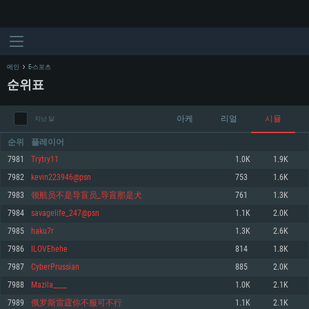
메인
E-스포츠
순위표
아케
리얼
시뮬
지난 달
순위
플레이어
7981
Trytry11
1.0K
1.9K
7982
kevin223946@psn
753
1.6K
시스템 요구사항
7983
领航员不是导盲员_导盲那是犬
761
1.3K
7984
savagelife_247@psn
1.1K
2.0K
PC
MAC
7985
haku7r
1.3K
2.6K
Linux
7986
ILOVEhehe
814
1.8K
최소사양
최소사양
최소사양
7987
CyberPrussian
885
2.0K
운영체제: Windows 10 (64 bit)
운영체제: Mac OS Big Sur 11.0
운영체제: 64bit Linux 중 최신 버전
7988
Mazila____
1.0K
2.1K
7989
俄罗斯雷霆你不服可不行
1.1K
2.1K
프로세서: 2.2 GHz 듀얼코어 이상
프로세서: 최소 2.2 GHz의 Core i5 (Intel Xeon 은 지원하지 않습니다)
프로세서: 2.4 GHz 듀얼코어