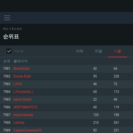
메인
E-스포츠
순위표
아케
리얼
시뮬
지난 달
순위
플레이어
7981
SteezyCam
42
66
7982
Enuma Elish
95
228
시스템 요구사항
7983
L3TA1
46
73
7984
I_Furrynator_I
60
113
PC
MAC
7985
Isamu-Dyson
22
46
Linux
7986
HEKPOMAHT213
60
119
최소사양
최소사양
최소사양
7987
mauricewong
120
198
운영체제: Windows 10 (64 bit)
운영체제: Mac OS Big Sur 11.0
운영체제: 64bit Linux 중 최신 버전
7988
Lalotap
210
361
7989
CaptainCaveman33
92
221
프로세서: 2.2 GHz 듀얼코어 이상
프로세서: 최소 2.2 GHz의 Core i5 (Intel Xeon 은 지원하지 않습니다)
프로세서: 2.4 GHz 듀얼코어