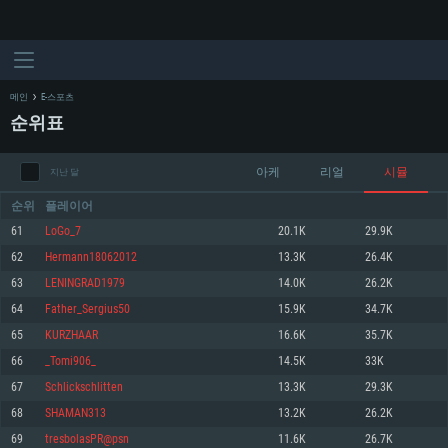
메인
E-스포츠
순위표
아케
리얼
시뮬
지난 달
순위
플레이어
61
LoGo_7
20.1K
29.9K
62
Hermann18062012
13.3K
26.4K
시스템 요구사항
63
LENINGRAD1979
14.0K
26.2K
64
Father_Sergius50
15.9K
34.7K
PC
MAC
65
KURZHAAR
16.6K
35.7K
Linux
66
_Tomi906_
14.5K
33K
최소사양
최소사양
최소사양
67
Schlickschlitten
13.3K
29.3K
운영체제: Windows 10 (64 bit)
운영체제: Mac OS Big Sur 11.0
운영체제: 64bit Linux 중 최신 버전
68
SHAMAN313
13.2K
26.2K
69
tresbolasPR@psn
11.6K
26.7K
프로세서: 2.2 GHz 듀얼코어 이상
프로세서: 최소 2.2 GHz의 Core i5 (Intel Xeon 은 지원하지 않습니다)
프로세서: 2.4 GHz 듀얼코어