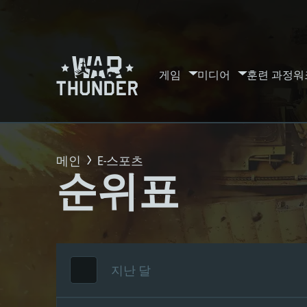
게임
미디어
훈련 과정
워
메인
E-스포츠
순위표
지난 달