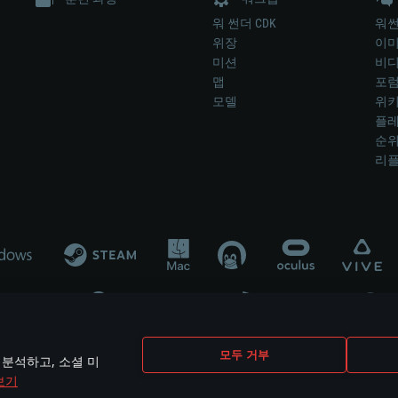
워 썬더 CDK
워썬
위장
이
미션
비
맵
포
모델
위
플레
순
리
개발 업체나 장비 제조 업체가 게임 개발 후원 또는 홍보에 참여하지 않습니
모두 거부
 분석하고, 소셜 미
mes are the property of their respective owners.
보기
개인정보 정책