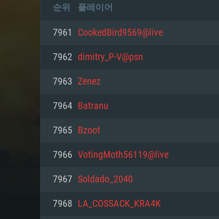
순위
플레이어
7961
CookedBird9569@live
7962
dimitry_P-V@psn
7963
Zenez
7964
Batranu
7965
Bzoot
7966
VotingMoth56119@live
7967
Soldado_2040
7968
LA_COSSACK_KRA4K