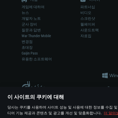
게임에 대하여
파트너십
뉴스
비디오
개발자 노트
스크린샷
군사 장비
월페이퍼
질문과 답변
사운드트랙
War Thunder Mobile
자료집
변경점
초대장
Gaijin Pass
유용한 소프트웨어
이 사이트의 쿠키에 대해
게임 에서 어떠한 현실의 무기나 차량을 묘사하는 것은 무기 
당사는 쿠키를 사용하여 사이트 성능 및 사용에 대한 정보를 수집 및
© 2011—2026 Gaijin Games Kft. All trademarks, logos and brand na
디어 기능 제공과 콘텐츠 및 광고를 개선 및 맞춤화합니다.
더 알아
이용 약관
이용 약관