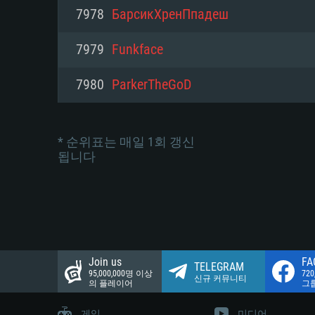
네트워크: 브로드밴드 인터넷
7978
БарсикХренПпадеш
여유 저장 공간: 22.1 GB (최소
네트워크: 브로드밴드 인터넷
여유 저장 공간: 22.1 GB (최소
7979
Funkface
여유 저장 공간: 22.1 GB (최소
7980
ParkerTheGoD
* 순위표는 매일 1회 갱신
됩니다
Join us
FA
TELEGRAM
95,000,000명 이상
72
신규 커뮤니티
의 플레이어
그
게임
미디어