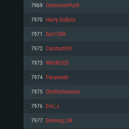
PC
7969
CenturionPuch
7970
Harry DuBois
최소사양
최소사양
최소사양
7971
San1206
운영체제: Windows 10 (64 bit)
운영체제: Mac OS Big Sur 11.0
운영체제: 64bit Linux 중 최신 
7972
Carrmatt93
프로세서: 2.2 GHz 듀얼코어 이
프로세서: 최소 2.2 GHz의 Core i5 
프로세서: 2.4 GHz 듀얼코어
7973
WGH9205
원하지 않습니다)
메모리: 4GB
메모리: 4 GB
7974
Paramedc
메모리: 6 GB
그래픽 카드: DirectX 11 이상을
그래픽 카드: Vulkan 을 지원하
7975
GhettoSamurai
Radeon 77XX / NVIDIA GeForc
그래픽 카드: Metal 을 지원하는 Intel
이버를 지원하는 NVIDIA 660 (
7976
Eric_c
해상도: 720p
(Mac), 혹은 이와 비슷한 성능을
와 동급의 성능을 가지며 최신 
의 AMD/Nvidia. 최소 해상도: 72
지원하는 AMD (6개월 미만; 최
7977
Dimiurg_UA
네트워크: 브로드밴드 인터넷
720p)