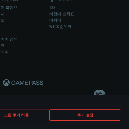
더 라이브
TSS
미지
비행대 순위표
디오
비행대
럼
WTCS 순위표
키
이어 검색
위표
플레이
다..
모든 쿠키 허용
쿠키 설정
쿠키 설정
고객 지원