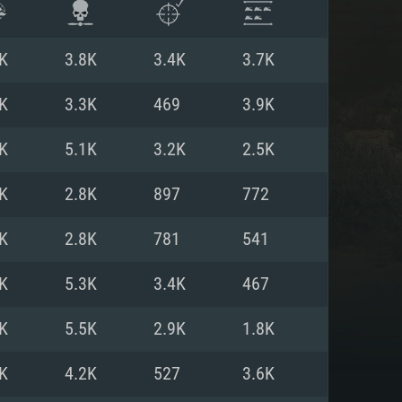
K
3.8K
3.4K
3.7K
K
3.3K
469
3.9K
K
5.1K
3.2K
2.5K
K
2.8K
897
772
K
2.8K
781
541
K
5.3K
3.4K
467
항
K
5.5K
2.9K
1.8K
K
4.2K
527
3.6K