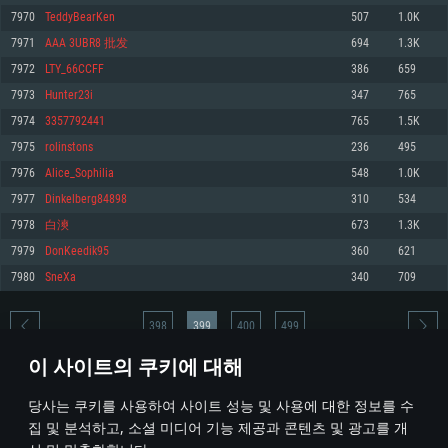
7970
TeddyBearKen
507
1.0K
메모리: 4GB
메모리: 6 GB
메모리: 4 GB
7971
AAA 3UBR8 批发
694
1.3K
그래픽 카드: DirectX 11 이상을 지원하는 AMD Radeon 77XX / NVIDIA
그래픽 카드: Metal 을 지원하는 Intel Iris Pro 5200 (Mac), 혹은 이와 비슷한 성
그래픽 카드: Vulkan 을 지원하고, 최신 그래픽 드라이버를 지원하는 NVIDIA
GeForce GT 660. 최소 사양 해상도: 720p
능을 가지는 Mac 버전의 AMD/Nvidia. 최소 해상도: 720p
660 (6개월 미만) 혹은 그와 동급의 성능을 가지며 최신 그래픽 드라이버를 지
7972
LTY_66CCFF
386
659
원하는 AMD (6개월 미만; 최소사양 지원 해상도 720p)
네트워크: 브로드밴드 인터넷
네트워크: 브로드밴드 인터넷
7973
Hunter23i
347
765
네트워크: 브로드밴드 인터넷
여유 저장 공간: 22.1 GB (최소 클라이언트)
여유 저장 공간: 22.1 GB (최소 클라이언트)
7974
3357792441
765
1.5K
여유 저장 공간: 22.1 GB (최소 클라이언트)
7975
rolinstons
236
495
권장 사양
권장 사양
권장 사양
7976
Alice_Sophilia
548
1.0K
운영체제: Windows 10/11 (64 bit)
운영체제: Mac OS Big Sur 11.0
운영체제: Ubuntu 20.04 64bit
7977
Dinkelberg84898
310
534
프로세서: Intel Core i5 또는 Ryzen 5 3600 이상
프로세서: Core i7 (Intel Xeon 은 지원하지 않습니다)
7978
白漺
673
1.3K
프로세서: Intel Core i7
메모리: 16 GB 이상
메모리: 8 GB
7979
DonKeedik95
360
621
메모리: 16 GB
그래픽 카드: DirectX 11 이상을 지원하는 Nvidia GeForce 1060, 또는 AMD RX
그래픽 카드: Metal을 지원하는 Radeon Vega II 이상
7980
SneXa
340
709
570 혹은 그 이상
그래픽 카드: Vulkan 을 지원하고, 최신 그래픽 드라이버를 지원하는 NVIDIA
네트워크: 브로드밴드 인터넷
1060 (6개월 미만) 혹은 그와 동급의 성능을 가지며 최신 그래픽 드라이버를
네트워크: 브로드밴드 인터넷
지원하는 AMD RX 570 (6개월 미만; 최소사양 지원 해상도 720p) 이상
여유 저장 공간: 62.2 GB (전체 클라이언트)
398
399
400
499
여유 저장 공간: 62.2 GB (전체 클라이언트)
네트워크: 브로드밴드 인터넷
이 사이트의 쿠키에 대해
여유 저장 공간: 62.2 GB (전체 클라이언트)
* 순위표는 매일 1회 갱신됩니다
당사는 쿠키를 사용하여 사이트 성능 및 사용에 대한 정보를 수
집 및 분석하고, 소셜 미디어 기능 제공과 콘텐츠 및 광고를 개