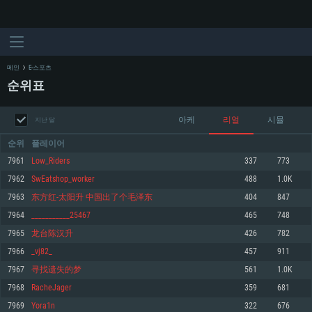
메인
E-스포츠
순위표
아케
리얼
시뮬
지난 달
순위
플레이어
7961
Low_Riders
337
773
7962
SwEatshop_worker
488
1.0K
시스템 요구사항
7963
东方红-太阳升 中国出了个毛泽东
404
847
7964
___________25467
465
748
PC
MAC
7965
龙台陈汉升
426
782
Linux
7966
_vj82_
457
911
최소사양
최소사양
최소사양
7967
寻找遗失的梦
561
1.0K
운영체제: Windows 10 (64 bit)
운영체제: Mac OS Big Sur 11.0
운영체제: 64bit Linux 중 최신 버전
7968
RacheJager
359
681
7969
Yora1n
322
676
프로세서: 2.2 GHz 듀얼코어 이상
프로세서: 최소 2.2 GHz의 Core i5 (Intel Xeon 은 지원하지 않습니다)
프로세서: 2.4 GHz 듀얼코어