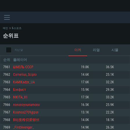
메인
E-스포츠
순위표
아케
리얼
시뮬
지난 달
순위
플레이어
7961
ШМЕЛЬ СССР
19.8K
36.5K
7962
Cornelius_Scipio
14.6K
25.1K
시스템 요구사항
7963
KAMIKadze_UA
17.6K
32.2K
7964
Бэкфист
15.9K
29.3K
PC
MAC
7965
NIKITA_81
17.5K
33.2K
Linux
7966
nononoyounamono
16.5K
25.9K
최소사양
최소사양
최소사양
7967
Kosmos2709@psn
13.1K
22.2K
운영체제: Windows 10 (64 bit)
운영체제: Mac OS Big Sur 11.0
운영체제: 64bit Linux 중 최신 버전
7968
B站搜稚切爱丽丝
14.0K
18.1K
7969
_FirstAvenger_
14.9K
26.3K
프로세서: 2.2 GHz 듀얼코어 이상
프로세서: 최소 2.2 GHz의 Core i5 (Intel Xeon 은 지원하지 않습니다)
프로세서: 2.4 GHz 듀얼코어