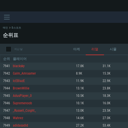
메인
E-스포츠
순위표
아케
리얼
시뮬
지난 달
순위
플레이어
7941
blacksky
17.8K
31.1K
7942
Galm_Amraamer
8.9K
15.3K
시스템 요구사항
7943
IcEBlazE
11.9K
22.9K
7944
BrownWillie
13.1K
23.8K
PC
MAC
7945
AdusPlayer_0
10.5K
18.3K
Linux
7946
Supremenoob
10.1K
16.0K
최소사양
최소사양
최소사양
7947
_Russell_Coight_
13.0K
23.5K
운영체제: Windows 10 (64 bit)
운영체제: Mac OS Big Sur 11.0
운영체제: 64bit Linux 중 최신 버전
7948
Wahrez
14.6K
27.0K
7949
adidasadid
27.2K
53.4K
프로세서: 2.2 GHz 듀얼코어 이상
프로세서: 최소 2.2 GHz의 Core i5 (Intel Xeon 은 지원하지 않습니다)
프로세서: 2.4 GHz 듀얼코어