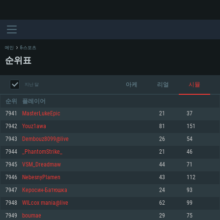
메인
E-스포츠
순위표
아케
리얼
시뮬
지난 달
순위
플레이어
7941
MasterLukeEpic
21
37
7942
Youz1awa
81
151
시스템 요구사항
7943
Dembouz8099@live
26
54
7944
_PhantomStrike_
21
46
PC
MAC
7945
VSM_Dreadmaw
44
71
Linux
7946
NebesnyPlamen
43
112
최소사양
최소사양
최소사양
7947
Керосин-Батюшка
24
93
운영체제: Windows 10 (64 bit)
운영체제: Mac OS Big Sur 11.0
운영체제: 64bit Linux 중 최신 버전
7948
WILcox mania@live
62
99
7949
boumae
29
75
프로세서: 2.2 GHz 듀얼코어 이상
프로세서: 최소 2.2 GHz의 Core i5 (Intel Xeon 은 지원하지 않습니다)
프로세서: 2.4 GHz 듀얼코어