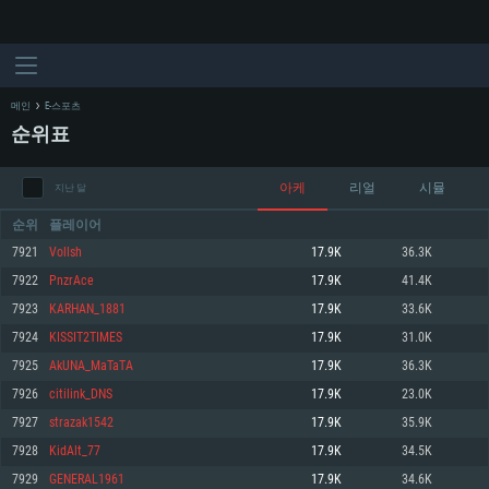
메인
E-스포츠
순위표
아케
리얼
시뮬
지난 달
순위
플레이어
7921
Vollsh
17.9K
36.3K
7922
PnzrAce
17.9K
41.4K
시스템 요구사항
7923
KARHAN_1881
17.9K
33.6K
7924
KISSIT2TIMES
17.9K
31.0K
PC
MAC
7925
AkUNA_MaTaTA
17.9K
36.3K
Linux
7926
citilink_DNS
17.9K
23.0K
최소사양
최소사양
최소사양
7927
strazak1542
17.9K
35.9K
운영체제: Windows 10 (64 bit)
운영체제: Mac OS Big Sur 11.0
운영체제: 64bit Linux 중 최신 버전
7928
KidAlt_77
17.9K
34.5K
7929
GENERAL1961
17.9K
34.6K
프로세서: 2.2 GHz 듀얼코어 이상
프로세서: 최소 2.2 GHz의 Core i5 (Intel Xeon 은 지원하지 않습니다)
프로세서: 2.4 GHz 듀얼코어