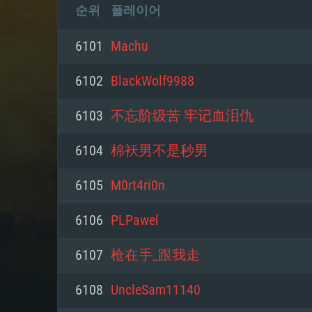
순위
플레이어
6101
Machu
6102
BlackWolf9988
6103
不忘阶级苦 牢记血泪仇
6104
棉袄男不是秒男
6105
M0rt4ri0n
6106
PLPawel
6107
枪在手_跟我走
6108
UncleSam11140