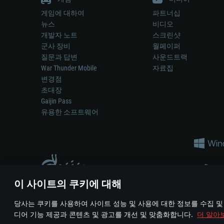
게임에 대하여
파트너십
뉴스
비디오
개발자 노트
스크린샷
군사 장비
월페이퍼
질문과 답변
사운드트랙
War Thunder Mobile
자료집
변경점
초대장
Gaijin Pass
유용한 소프트웨어
이 사이트의 쿠키에 대해
게임 에서 어떠한 현실의 무기나 차량을 묘사하는 것은 무기 
당사는 쿠키를 사용하여 사이트 성능 및 사용에 대한 정보를 수집 및
© 2011—2026 Gaijin Games Kft. All trademarks, logos and brand na
디어 기능 제공과 콘텐츠 및 광고를 개선 및 맞춤화합니다.
더 알아
이용 약관
이용 약관