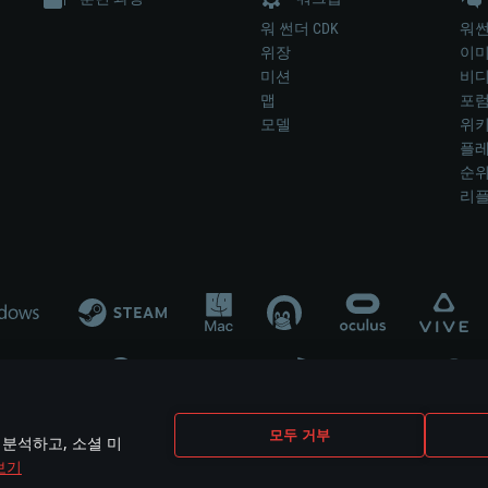
워 썬더 CDK
워썬
위장
이
미션
비
맵
포
모델
위
플레
순
리
개발 업체나 장비 제조 업체가 게임 개발 후원 또는 홍보에 참여하지 않습니
모두 거부
 분석하고, 소셜 미
mes are the property of their respective owners.
보기
개인정보 정책