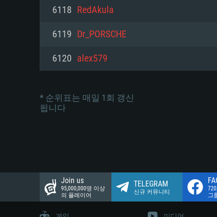
네트워크: 브로드밴드 인터넷
6118
RedAkula
여유 저장 공간: 22.1 GB (최소
네트워크: 브로드밴드 인터넷
여유 저장 공간: 22.1 GB (최소
6119
Dr_PORSCHE
여유 저장 공간: 22.1 GB (최소
6120
alex579
* 순위표는 매일 1회 갱신
됩니다
Join us
FA
TELEGRAM
95,000,000명 이상
72
신규 커뮤니티
의 플레이어
그
게임
미디어