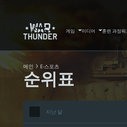
게임
미디어
훈련 과정
워
메인
E-스포츠
순위표
지난 달