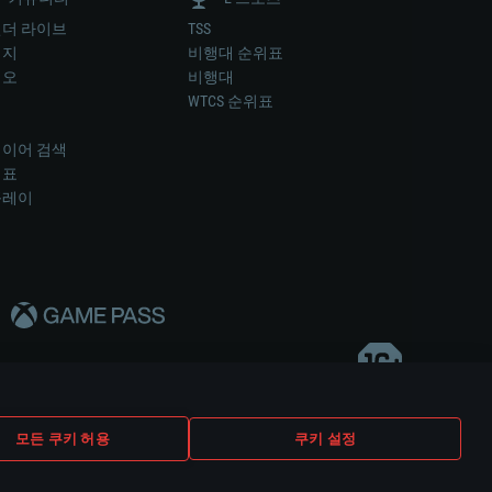
더 라이브
TSS
미지
비행대 순위표
디오
비행대
럼
WTCS 순위표
키
이어 검색
위표
플레이
다..
모든 쿠키 허용
쿠키 설정
쿠키 설정
고객 지원