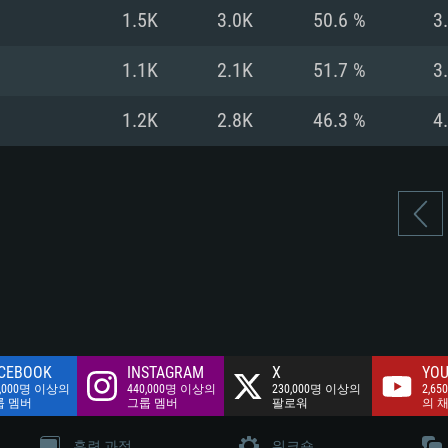
여유 저장 공간: 62
1.5K
3.0K
50.6 %
3
 클라이언트)
여유 저장 공간: 62
네트워크: 브로드
 클라이언트)
1.1K
2.1K
51.7 %
3
 클라이언트)
여유 저장 공간: 62
1.2K
2.8K
46.3 %
4
CEBOOK
INSTAGRAM
X
YOU
0,000명 이상의
440,000명 이상의
230,000명 이상의
2,65
룹 멤버
그룹 멤버
팔로워
의 
훈련 과정
워크숍