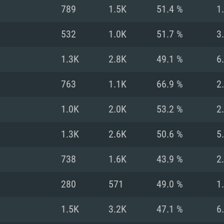
MAC
789
1.5K
51.4 %
1
532
1.0K
51.7 %
3
권장 사양
권장 사양
권장 사양
1.3K
2.8K
49.1 %
6
버전
운영체제: Windows 1
운영체제: Mac OS B
운영체제: Ubuntu 20
763
1.1K
66.9 %
2
상
(Intel Xeon 은 지
프로세서: Intel Co
프로세서: Core i7
프로세서: Intel Cor
1.0K
2.0K
53.2 %
2
다)
메모리: 16 GB 이
메모리: 16 GB
1.3K
2.6K
50.6 %
5
메모리: 8 GB
 지원하는 AMD
고, 최신 그래픽 드라
그래픽 카드: Direc
그래픽 카드: Vul
738
1.6K
43.9 %
2
e GT 660. 최소 사양
 Iris Pro 5200
6개월 미만) 혹은 그
GeForce 1060,
그래픽 카드: Metal
이버를 지원하는 NVI
280
571
49.0 %
1
 가지는 Mac 버전
그래픽 드라이버를
상
와 동급의 성능을
네트워크: 브로드
0p
소사양 지원 해상도
지원하는 AMD RX
1.5K
3.2K
47.1 %
6
네트워크: 브로드
해상도 720p) 이상