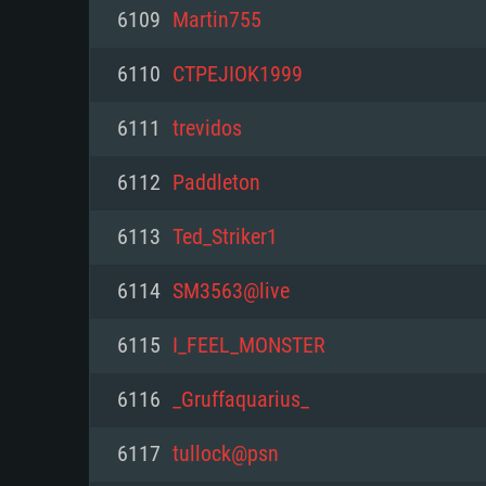
PC
6109
Martin755
6110
CTPEJIOK1999
최소사양
최소사양
최소사양
6111
trevidos
운영체제: Windows 10 (64 bit)
운영체제: Mac OS Big Sur 11.0
운영체제: 64bit Linux 중 최신 
6112
Paddleton
프로세서: 2.2 GHz 듀얼코어 이
프로세서: 최소 2.2 GHz의 Core i5 
프로세서: 2.4 GHz 듀얼코어
6113
Ted_Striker1
원하지 않습니다)
메모리: 4GB
메모리: 4 GB
6114
SM3563@live
메모리: 6 GB
그래픽 카드: DirectX 11 이상을
그래픽 카드: Vulkan 을 지원하
6115
I_FEEL_MONSTER
Radeon 77XX / NVIDIA GeForc
그래픽 카드: Metal 을 지원하는 Intel
이버를 지원하는 NVIDIA 660 (
6116
_Gruffaquarius_
해상도: 720p
(Mac), 혹은 이와 비슷한 성능을
와 동급의 성능을 가지며 최신 
의 AMD/Nvidia. 최소 해상도: 72
지원하는 AMD (6개월 미만; 최
6117
tullock@psn
네트워크: 브로드밴드 인터넷
720p)