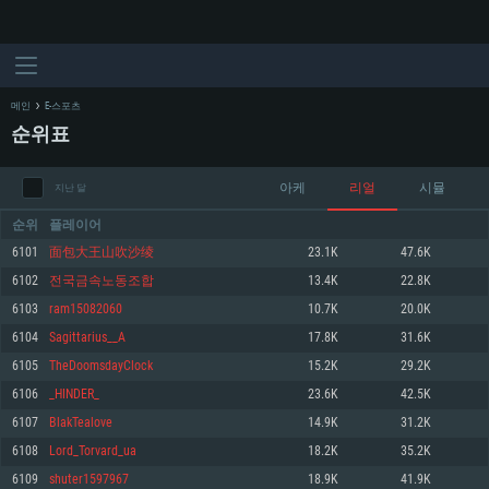
메인
E-스포츠
순위표
아케
리얼
시뮬
지난 달
순위
플레이어
6101
面包大王山吹沙绫
23.1K
47.6K
6102
전국금속노동조합
13.4K
22.8K
시스템 요구사항
6103
ram15082060
10.7K
20.0K
6104
Sagittarius__A
17.8K
31.6K
PC
MAC
6105
TheDoomsdayClock
15.2K
29.2K
Linux
6106
_HINDER_
23.6K
42.5K
최소사양
최소사양
최소사양
6107
BlakTealove
14.9K
31.2K
운영체제: Windows 10 (64 bit)
운영체제: Mac OS Big Sur 11.0
운영체제: 64bit Linux 중 최신 버전
6108
Lord_Torvard_ua
18.2K
35.2K
6109
shuter1597967
18.9K
41.9K
프로세서: 2.2 GHz 듀얼코어 이상
프로세서: 최소 2.2 GHz의 Core i5 (Intel Xeon 은 지원하지 않습니다)
프로세서: 2.4 GHz 듀얼코어