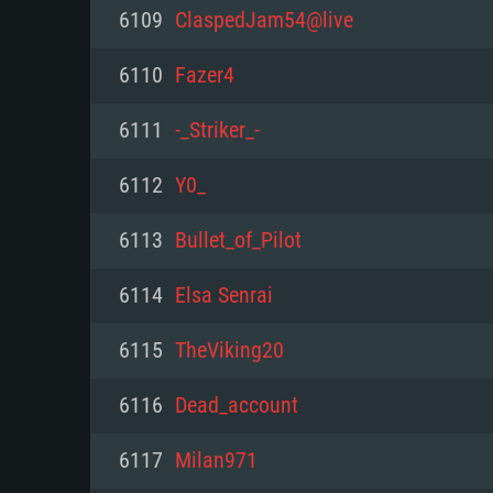
PC
6109
ClaspedJam54@live
6110
Fazer4
최소사양
최소사양
최소사양
6111
-_Striker_-
운영체제: Windows 10 (64 bit)
운영체제: Mac OS Big Sur 11.0
운영체제: 64bit Linux 중 최신 
6112
Y0_
프로세서: 2.2 GHz 듀얼코어 이
프로세서: 최소 2.2 GHz의 Core i5 
프로세서: 2.4 GHz 듀얼코어
6113
Bullet_of_Pilot
원하지 않습니다)
메모리: 4GB
메모리: 4 GB
6114
Elsa Senrai
메모리: 6 GB
그래픽 카드: DirectX 11 이상을
그래픽 카드: Vulkan 을 지원하
6115
TheViking20
Radeon 77XX / NVIDIA GeForc
그래픽 카드: Metal 을 지원하는 Intel
이버를 지원하는 NVIDIA 660 (
6116
Dead_account
해상도: 720p
(Mac), 혹은 이와 비슷한 성능을
와 동급의 성능을 가지며 최신 
의 AMD/Nvidia. 최소 해상도: 72
지원하는 AMD (6개월 미만; 최
6117
Milan971
네트워크: 브로드밴드 인터넷
720p)