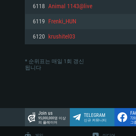
네트워크: 브로드밴드 인터넷
6118
Animal 1143@live
여유 저장 공간: 22.1 GB (최소
네트워크: 브로드밴드 인터넷
여유 저장 공간: 22.1 GB (최소
6119
Frenki_HUN
여유 저장 공간: 22.1 GB (최소
6120
krushitel03
* 순위표는 매일 1회 갱신
됩니다
Join us
FA
TELEGRAM
95,000,000명 이상
72
신규 커뮤니티
의 플레이어
그
게임
미디어