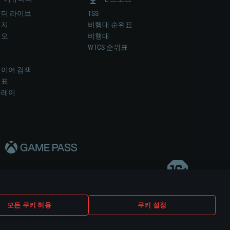
더 라이브
TSS
미지
비행대 순위표
디오
비행대
럼
WTCS 순위표
키
이어 검색
위표
플레이
다..
모든 쿠키 허용
쿠키 설정
쿠키 설정
고객 지원