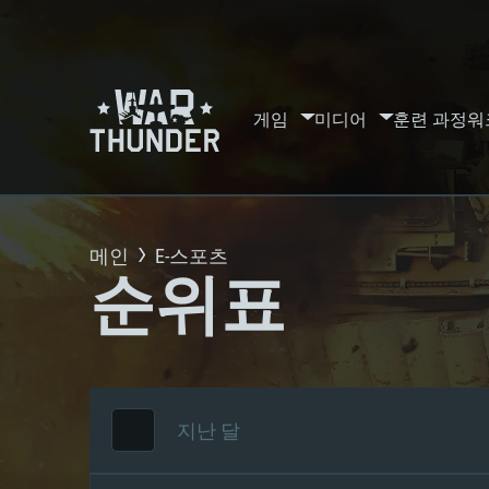
게임
미디어
훈련 과정
워
메인
E-스포츠
순위표
지난 달