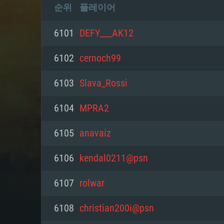
순위
플레이어
6101
DEFY___AK12
6102
cernoch99
6103
Slava_Rossi
6104
MPRA2
6105
anavaiz
6106
kendal0211@psn
6107
rolwar
6108
christian200i@psn