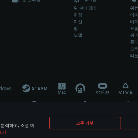
워 썬더 CDK
워썬
위장
이
미션
비
맵
포
모델
위
플레
순
리
개발 업체나 장비 제조 업체가 게임 개발 후원 또는 홍보에 참여하지 않습니
모두 거부
 분석하고, 소셜 미
mes are the property of their respective owners.
보기
개인정보 정책