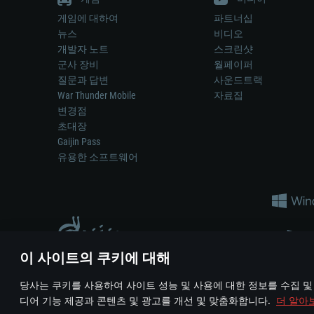
게임에 대하여
파트너십
뉴스
비디오
개발자 노트
스크린샷
군사 장비
월페이퍼
질문과 답변
사운드트랙
War Thunder Mobile
자료집
변경점
초대장
Gaijin Pass
유용한 소프트웨어
이 사이트의 쿠키에 대해
게임 에서 어떠한 현실의 무기나 차량을 묘사하는 것은 무기 
당사는 쿠키를 사용하여 사이트 성능 및 사용에 대한 정보를 수집 및
© 2011—2026 Gaijin Games Kft. All trademarks, logos and brand na
디어 기능 제공과 콘텐츠 및 광고를 개선 및 맞춤화합니다.
더 알아
이용 약관
이용 약관