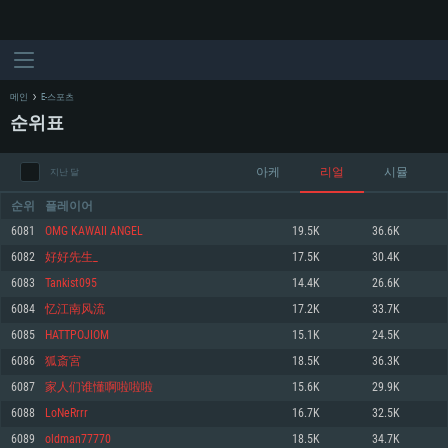
메인
E-스포츠
순위표
아케
리얼
시뮬
지난 달
순위
플레이어
6081
OMG KAWAII ANGEL
19.5K
36.6K
6082
好好先生_
17.5K
30.4K
시스템 요구사항
6083
Tankist095
14.4K
26.6K
6084
忆江南风流
17.2K
33.7K
PC
MAC
6085
HATTPOJIOM
15.1K
24.5K
Linux
6086
狐斎宮
18.5K
36.3K
최소사양
최소사양
최소사양
6087
家人们谁懂啊啦啦啦
15.6K
29.9K
운영체제: Windows 10 (64 bit)
운영체제: Mac OS Big Sur 11.0
운영체제: 64bit Linux 중 최신 버전
6088
LoNeRrrr
16.7K
32.5K
6089
oldman77770
18.5K
34.7K
프로세서: 2.2 GHz 듀얼코어 이상
프로세서: 최소 2.2 GHz의 Core i5 (Intel Xeon 은 지원하지 않습니다)
프로세서: 2.4 GHz 듀얼코어