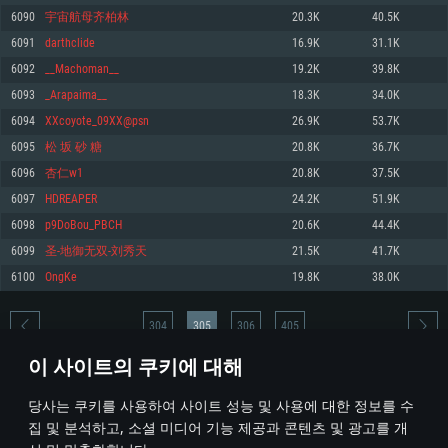
6090
宇宙航母齐柏林
20.3K
40.5K
메모리: 4GB
메모리: 6 GB
메모리: 4 GB
6091
darthclide
16.9K
31.1K
그래픽 카드: DirectX 11 이상을 지원하는 AMD Radeon 77XX / NVIDIA
그래픽 카드: Metal 을 지원하는 Intel Iris Pro 5200 (Mac), 혹은 이와 비슷한 성
그래픽 카드: Vulkan 을 지원하고, 최신 그래픽 드라이버를 지원하는 NVIDIA
GeForce GT 660. 최소 사양 해상도: 720p
능을 가지는 Mac 버전의 AMD/Nvidia. 최소 해상도: 720p
660 (6개월 미만) 혹은 그와 동급의 성능을 가지며 최신 그래픽 드라이버를 지
6092
__Machoman__
19.2K
39.8K
원하는 AMD (6개월 미만; 최소사양 지원 해상도 720p)
네트워크: 브로드밴드 인터넷
네트워크: 브로드밴드 인터넷
6093
_Arapaima__
18.3K
34.0K
네트워크: 브로드밴드 인터넷
여유 저장 공간: 22.1 GB (최소 클라이언트)
여유 저장 공간: 22.1 GB (최소 클라이언트)
6094
XXcoyote_09XX@psn
26.9K
53.7K
여유 저장 공간: 22.1 GB (최소 클라이언트)
6095
松 坂 砂 糖
20.8K
36.7K
권장 사양
권장 사양
권장 사양
6096
杏仁w1
20.8K
37.5K
운영체제: Windows 10/11 (64 bit)
운영체제: Mac OS Big Sur 11.0
운영체제: Ubuntu 20.04 64bit
6097
HDREAPER
24.2K
51.9K
프로세서: Intel Core i5 또는 Ryzen 5 3600 이상
프로세서: Core i7 (Intel Xeon 은 지원하지 않습니다)
6098
p9DoBou_PBCH
20.6K
44.4K
프로세서: Intel Core i7
메모리: 16 GB 이상
메모리: 8 GB
6099
圣-地御无双-刘秀天
21.5K
41.7K
메모리: 16 GB
그래픽 카드: DirectX 11 이상을 지원하는 Nvidia GeForce 1060, 또는 AMD RX
그래픽 카드: Metal을 지원하는 Radeon Vega II 이상
6100
OngKe
19.8K
38.0K
570 혹은 그 이상
그래픽 카드: Vulkan 을 지원하고, 최신 그래픽 드라이버를 지원하는 NVIDIA
네트워크: 브로드밴드 인터넷
1060 (6개월 미만) 혹은 그와 동급의 성능을 가지며 최신 그래픽 드라이버를
네트워크: 브로드밴드 인터넷
지원하는 AMD RX 570 (6개월 미만; 최소사양 지원 해상도 720p) 이상
여유 저장 공간: 62.2 GB (전체 클라이언트)
304
305
306
405
여유 저장 공간: 62.2 GB (전체 클라이언트)
네트워크: 브로드밴드 인터넷
이 사이트의 쿠키에 대해
여유 저장 공간: 62.2 GB (전체 클라이언트)
* 순위표는 매일 1회 갱신됩니다
당사는 쿠키를 사용하여 사이트 성능 및 사용에 대한 정보를 수
집 및 분석하고, 소셜 미디어 기능 제공과 콘텐츠 및 광고를 개