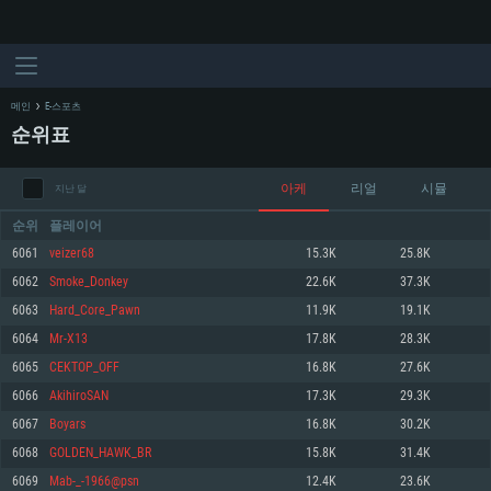
메인
E-스포츠
순위표
아케
리얼
시뮬
지난 달
순위
플레이어
6061
veizer68
15.3K
25.8K
6062
Smoke_Donkey
22.6K
37.3K
시스템 요구사항
6063
Hard_Core_Pawn
11.9K
19.1K
6064
Mr-X13
17.8K
28.3K
PC
MAC
6065
CEKTOP_OFF
16.8K
27.6K
Linux
6066
AkihiroSAN
17.3K
29.3K
최소사양
최소사양
최소사양
6067
Boyars
16.8K
30.2K
운영체제: Windows 10 (64 bit)
운영체제: Mac OS Big Sur 11.0
운영체제: 64bit Linux 중 최신 버전
6068
GOLDEN_HAWK_BR
15.8K
31.4K
6069
Mab-_-1966@psn
12.4K
23.6K
프로세서: 2.2 GHz 듀얼코어 이상
프로세서: 최소 2.2 GHz의 Core i5 (Intel Xeon 은 지원하지 않습니다)
프로세서: 2.4 GHz 듀얼코어