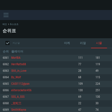
메인
E-스포츠
순위표
아케
리얼
시뮬
지난 달
순위
플레이어
6061
MortBA
111
181
6062
HerrRatte88
77
119
시스템 요구사항
6063
Still_in_Love
28
49
6064
By_Wolf
68
115
PC
MAC
6065
CASI1112@psn
109
224
Linux
6066
eliterocketer456
130
251
최소사양
최소사양
최소사양
6067
SSS_A_SSS
69
130
운영체제: Windows 10 (64 bit)
운영체제: Mac OS Big Sur 11.0
운영체제: 64bit Linux 중 최신 버전
6068
_龙蛇兰
22
30
6069
SmithWayne
47
74
프로세서: 2.2 GHz 듀얼코어 이상
프로세서: 최소 2.2 GHz의 Core i5 (Intel Xeon 은 지원하지 않습니다)
프로세서: 2.4 GHz 듀얼코어