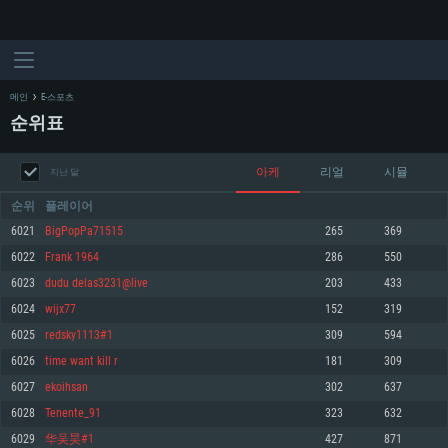
메인
E-스포츠
순위표
아케
리얼
시뮬
지난 달
순위
플레이어
6021
BigPopPa71515
265
369
6022
Frank 1964
286
550
시스템 요구사항
6023
dudu delas3231@live
203
433
6024
wijx77
152
319
PC
MAC
6025
redsky1113#1
309
594
Linux
6026
time want kill r
181
309
최소사양
최소사양
최소사양
6027
ekoihsan
302
637
운영체제: Windows 10 (64 bit)
운영체제: Mac OS Big Sur 11.0
운영체제: 64bit Linux 중 최신 버전
6028
Tenente_91
323
632
6029
华吴昊#1
427
871
프로세서: 2.2 GHz 듀얼코어 이상
프로세서: 최소 2.2 GHz의 Core i5 (Intel Xeon 은 지원하지 않습니다)
프로세서: 2.4 GHz 듀얼코어