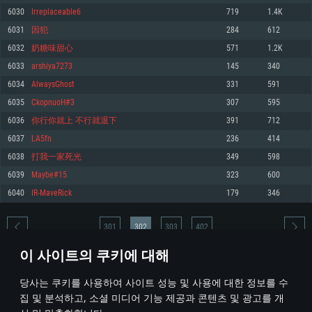
6030
Irreplaceable6
719
1.4K
메모리: 4GB
메모리: 6 GB
메모리: 4 GB
6031
因犯
284
612
그래픽 카드: DirectX 11 이상을 지원하는 AMD Radeon 77XX / NVIDIA
그래픽 카드: Metal 을 지원하는 Intel Iris Pro 5200 (Mac), 혹은 이와 비슷한 성
그래픽 카드: Vulkan 을 지원하고, 최신 그래픽 드라이버를 지원하는 NVIDIA
GeForce GT 660. 최소 사양 해상도: 720p
능을 가지는 Mac 버전의 AMD/Nvidia. 최소 해상도: 720p
660 (6개월 미만) 혹은 그와 동급의 성능을 가지며 최신 그래픽 드라이버를 지
6032
奶糖味甜心
571
1.2K
원하는 AMD (6개월 미만; 최소사양 지원 해상도 720p)
네트워크: 브로드밴드 인터넷
네트워크: 브로드밴드 인터넷
6033
arshiya7273
145
340
네트워크: 브로드밴드 인터넷
여유 저장 공간: 22.1 GB (최소 클라이언트)
여유 저장 공간: 22.1 GB (최소 클라이언트)
6034
AlwaysGhost
331
591
여유 저장 공간: 22.1 GB (최소 클라이언트)
6035
CkopnuoH#3
307
595
권장 사양
권장 사양
권장 사양
6036
你行你就上 不行就退下
391
712
운영체제: Windows 10/11 (64 bit)
운영체제: Mac OS Big Sur 11.0
운영체제: Ubuntu 20.04 64bit
6037
LA5fn
236
414
프로세서: Intel Core i5 또는 Ryzen 5 3600 이상
프로세서: Core i7 (Intel Xeon 은 지원하지 않습니다)
6038
打我一家死光
349
598
프로세서: Intel Core i7
메모리: 16 GB 이상
메모리: 8 GB
6039
Maybe#15
323
600
메모리: 16 GB
그래픽 카드: DirectX 11 이상을 지원하는 Nvidia GeForce 1060, 또는 AMD RX
그래픽 카드: Metal을 지원하는 Radeon Vega II 이상
6040
IR-MaveRick
179
346
570 혹은 그 이상
그래픽 카드: Vulkan 을 지원하고, 최신 그래픽 드라이버를 지원하는 NVIDIA
네트워크: 브로드밴드 인터넷
1060 (6개월 미만) 혹은 그와 동급의 성능을 가지며 최신 그래픽 드라이버를
네트워크: 브로드밴드 인터넷
지원하는 AMD RX 570 (6개월 미만; 최소사양 지원 해상도 720p) 이상
여유 저장 공간: 62.2 GB (전체 클라이언트)
301
302
303
402
여유 저장 공간: 62.2 GB (전체 클라이언트)
네트워크: 브로드밴드 인터넷
이 사이트의 쿠키에 대해
여유 저장 공간: 62.2 GB (전체 클라이언트)
* 순위표는 매일 1회 갱신됩니다
당사는 쿠키를 사용하여 사이트 성능 및 사용에 대한 정보를 수
집 및 분석하고, 소셜 미디어 기능 제공과 콘텐츠 및 광고를 개