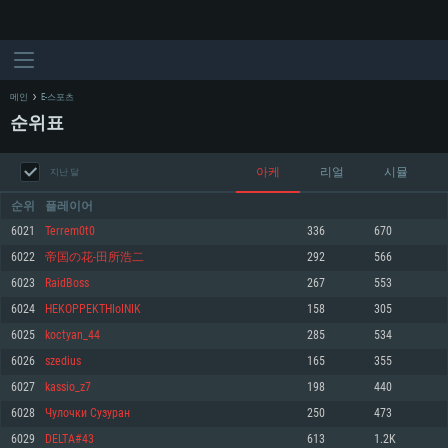
메인
E-스포츠
순위표
아케
리얼
시뮬
지난 달
순위
플레이어
6021
Terrem0t0
336
670
6022
帝国の花-田所浩二
292
566
시스템 요구사항
6023
RaidBoss
267
553
6024
HEKOPPEKTHIoINIK
158
305
PC
MAC
6025
koctyan_44
285
534
Linux
6026
szedius
165
355
최소사양
최소사양
최소사양
6027
kassio_z7
198
440
운영체제: Windows 10 (64 bit)
운영체제: Mac OS Big Sur 11.0
운영체제: 64bit Linux 중 최신 버전
6028
Чулочки Сузуран
250
473
6029
DELTA#43
613
1.2K
프로세서: 2.2 GHz 듀얼코어 이상
프로세서: 최소 2.2 GHz의 Core i5 (Intel Xeon 은 지원하지 않습니다)
프로세서: 2.4 GHz 듀얼코어