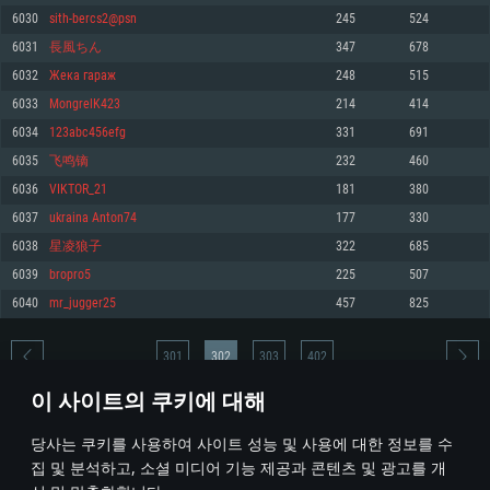
6030
sith-bercs2@psn
245
524
메모리: 4GB
메모리: 6 GB
메모리: 4 GB
6031
長風ちん
347
678
그래픽 카드: DirectX 11 이상을 지원하는 AMD Radeon 77XX / NVIDIA
그래픽 카드: Metal 을 지원하는 Intel Iris Pro 5200 (Mac), 혹은 이와 비슷한 성
그래픽 카드: Vulkan 을 지원하고, 최신 그래픽 드라이버를 지원하는 NVIDIA
GeForce GT 660. 최소 사양 해상도: 720p
능을 가지는 Mac 버전의 AMD/Nvidia. 최소 해상도: 720p
660 (6개월 미만) 혹은 그와 동급의 성능을 가지며 최신 그래픽 드라이버를 지
6032
Жека гараж
248
515
원하는 AMD (6개월 미만; 최소사양 지원 해상도 720p)
네트워크: 브로드밴드 인터넷
네트워크: 브로드밴드 인터넷
6033
MongrelK423
214
414
네트워크: 브로드밴드 인터넷
여유 저장 공간: 22.1 GB (최소 클라이언트)
여유 저장 공간: 22.1 GB (최소 클라이언트)
6034
123abc456efg
331
691
여유 저장 공간: 22.1 GB (최소 클라이언트)
6035
飞鸣镝
232
460
권장 사양
권장 사양
권장 사양
6036
VIKTOR_21
181
380
운영체제: Windows 10/11 (64 bit)
운영체제: Mac OS Big Sur 11.0
운영체제: Ubuntu 20.04 64bit
6037
ukraina Anton74
177
330
프로세서: Intel Core i5 또는 Ryzen 5 3600 이상
프로세서: Core i7 (Intel Xeon 은 지원하지 않습니다)
6038
星凌狼子
322
685
프로세서: Intel Core i7
메모리: 16 GB 이상
메모리: 8 GB
6039
bropro5
225
507
메모리: 16 GB
그래픽 카드: DirectX 11 이상을 지원하는 Nvidia GeForce 1060, 또는 AMD RX
그래픽 카드: Metal을 지원하는 Radeon Vega II 이상
6040
mr_jugger25
457
825
570 혹은 그 이상
그래픽 카드: Vulkan 을 지원하고, 최신 그래픽 드라이버를 지원하는 NVIDIA
네트워크: 브로드밴드 인터넷
1060 (6개월 미만) 혹은 그와 동급의 성능을 가지며 최신 그래픽 드라이버를
네트워크: 브로드밴드 인터넷
지원하는 AMD RX 570 (6개월 미만; 최소사양 지원 해상도 720p) 이상
여유 저장 공간: 62.2 GB (전체 클라이언트)
301
302
303
402
여유 저장 공간: 62.2 GB (전체 클라이언트)
네트워크: 브로드밴드 인터넷
이 사이트의 쿠키에 대해
여유 저장 공간: 62.2 GB (전체 클라이언트)
* 순위표는 매일 1회 갱신됩니다
당사는 쿠키를 사용하여 사이트 성능 및 사용에 대한 정보를 수
집 및 분석하고, 소셜 미디어 기능 제공과 콘텐츠 및 광고를 개