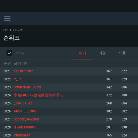
메인
E-스포츠
순위표
아케
리얼
시뮬
지난 달
순위
플레이어
6021
haoxiangying
367
622
6022
P_Pa
361
629
시스템 요구사항
6023
StriderDad10@live
342
806
6024
拿着M829A2狠狠抽查凯特潇穴
372
700
PC
MAC
6025
_206784842
268
604
Linux
6026
ARISTIDES2006
302
602
최소사양
최소사양
최소사양
6027
Scooby_Jewpiter
278
529
운영체제: Windows 10 (64 bit)
운영체제: Mac OS Big Sur 11.0
운영체제: 64bit Linux 중 최신 버전
6028
javadsaberi058
201
398
6029
Citerbaken
165
324
프로세서: 2.2 GHz 듀얼코어 이상
프로세서: 최소 2.2 GHz의 Core i5 (Intel Xeon 은 지원하지 않습니다)
프로세서: 2.4 GHz 듀얼코어