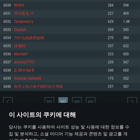
6030
RENO9
284
598
메모리: 4GB
메모리: 6 GB
메모리: 4 GB
6031
羽川莲见 11
227
469
그래픽 카드: DirectX 11 이상을 지원하는 AMD Radeon 77XX / NVIDIA
그래픽 카드: Metal 을 지원하는 Intel Iris Pro 5200 (Mac), 혹은 이와 비슷한 성
그래픽 카드: Vulkan 을 지원하고, 최신 그래픽 드라이버를 지원하는 NVIDIA
GeForce GT 660. 최소 사양 해상도: 720p
능을 가지는 Mac 버전의 AMD/Nvidia. 최소 해상도: 720p
660 (6개월 미만) 혹은 그와 동급의 성능을 가지며 최신 그래픽 드라이버를 지
6032
Tampleworry
629
1.4K
원하는 AMD (6개월 미만; 최소사양 지원 해상도 720p)
네트워크: 브로드밴드 인터넷
네트워크: 브로드밴드 인터넷
6033
EmphyII
369
545
네트워크: 브로드밴드 인터넷
여유 저장 공간: 22.1 GB (최소 클라이언트)
여유 저장 공간: 22.1 GB (최소 클라이언트)
6034
为什么战旗美如画
270
384
여유 저장 공간: 22.1 GB (최소 클라이언트)
6035
沐漓#2
337
632
권장 사양
권장 사양
권장 사양
6036
Mavrik#7
325
600
운영체제: Windows 10/11 (64 bit)
운영체제: Mac OS Big Sur 11.0
운영체제: Ubuntu 20.04 64bit
6037
anatoly77757
259
547
프로세서: Intel Core i5 또는 Ryzen 5 3600 이상
프로세서: Core i7 (Intel Xeon 은 지원하지 않습니다)
6038
Д ЛИ Н НЫ Й
340
660
프로세서: Intel Core i7
메모리: 16 GB 이상
메모리: 8 GB
6039
Tovarish_Suhov#2
175
352
메모리: 16 GB
그래픽 카드: DirectX 11 이상을 지원하는 Nvidia GeForce 1060, 또는 AMD RX
그래픽 카드: Metal을 지원하는 Radeon Vega II 이상
6040
鱼竿上挂小鱼干能钓走六号喵
297
587
570 혹은 그 이상
그래픽 카드: Vulkan 을 지원하고, 최신 그래픽 드라이버를 지원하는 NVIDIA
네트워크: 브로드밴드 인터넷
1060 (6개월 미만) 혹은 그와 동급의 성능을 가지며 최신 그래픽 드라이버를
네트워크: 브로드밴드 인터넷
지원하는 AMD RX 570 (6개월 미만; 최소사양 지원 해상도 720p) 이상
여유 저장 공간: 62.2 GB (전체 클라이언트)
301
302
303
402
여유 저장 공간: 62.2 GB (전체 클라이언트)
네트워크: 브로드밴드 인터넷
이 사이트의 쿠키에 대해
여유 저장 공간: 62.2 GB (전체 클라이언트)
* 순위표는 매일 1회 갱신됩니다
당사는 쿠키를 사용하여 사이트 성능 및 사용에 대한 정보를 수
집 및 분석하고, 소셜 미디어 기능 제공과 콘텐츠 및 광고를 개