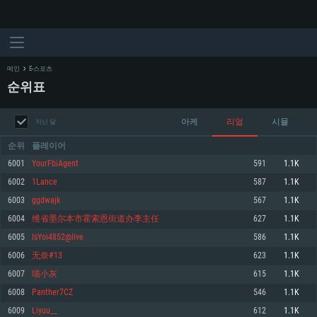
메인
E-스포츠
순위표
아케
리얼
시뮬
지난 달
순위
플레이어
6001
YourFbiAgent
591
1.1K
6002
1Lance
587
1.1K
시스템 요구사항
6003
ggdwajk
567
1.1K
6004
维省墨尔本市霍索恩街道办李主任
627
1.1K
PC
MAC
6005
IsYoi4852@live
586
1.1K
Linux
6006
无奈#13
623
1.1K
최소사양
최소사양
최소사양
6007
喵小灰
615
1.1K
운영체제: Windows 10 (64 bit)
운영체제: Mac OS Big Sur 11.0
운영체제: 64bit Linux 중 최신 버전
6008
Panther7CZ
546
1.1K
6009
Liyuu__
612
1.1K
프로세서: 2.2 GHz 듀얼코어 이상
프로세서: 최소 2.2 GHz의 Core i5 (Intel Xeon 은 지원하지 않습니다)
프로세서: 2.4 GHz 듀얼코어