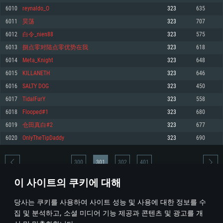
6010
reynaldo_O
323
635
메모리: 4GB
메모리: 6 GB
메모리: 4 GB
6011
昊荡
323
707
그래픽 카드: DirectX 11 이상을 지원하는 AMD Radeon 77XX / NVIDIA
그래픽 카드: Metal 을 지원하는 Intel Iris Pro 5200 (Mac), 혹은 이와 비슷한 성
그래픽 카드: Vulkan 을 지원하고, 최신 그래픽 드라이버를 지원하는 NVIDIA
GeForce GT 660. 최소 사양 해상도: 720p
능을 가지는 Mac 버전의 AMD/Nvidia. 최소 해상도: 720p
660 (6개월 미만) 혹은 그와 동급의 성능을 가지며 최신 그래픽 드라이버를 지
6012
白令_nien88
323
575
원하는 AMD (6개월 미만; 최소사양 지원 해상도 720p)
네트워크: 브로드밴드 인터넷
네트워크: 브로드밴드 인터넷
6013
捌点零对陆点零优势在我
323
618
네트워크: 브로드밴드 인터넷
여유 저장 공간: 22.1 GB (최소 클라이언트)
여유 저장 공간: 22.1 GB (최소 클라이언트)
6014
Meta_Knight
323
648
여유 저장 공간: 22.1 GB (최소 클라이언트)
6015
KILLANETH
323
646
권장 사양
권장 사양
권장 사양
6016
SALTY DOG
323
450
운영체제: Windows 10/11 (64 bit)
운영체제: Mac OS Big Sur 11.0
운영체제: Ubuntu 20.04 64bit
6017
TidalFurY
323
558
프로세서: Intel Core i5 또는 Ryzen 5 3600 이상
프로세서: Core i7 (Intel Xeon 은 지원하지 않습니다)
6018
Flooped#1
323
680
프로세서: Intel Core i7
메모리: 16 GB 이상
메모리: 8 GB
6019
仓田真白#2
323
677
메모리: 16 GB
그래픽 카드: DirectX 11 이상을 지원하는 Nvidia GeForce 1060, 또는 AMD RX
그래픽 카드: Metal을 지원하는 Radeon Vega II 이상
6020
OnlyTheTipDaddy
323
690
570 혹은 그 이상
그래픽 카드: Vulkan 을 지원하고, 최신 그래픽 드라이버를 지원하는 NVIDIA
네트워크: 브로드밴드 인터넷
1060 (6개월 미만) 혹은 그와 동급의 성능을 가지며 최신 그래픽 드라이버를
네트워크: 브로드밴드 인터넷
지원하는 AMD RX 570 (6개월 미만; 최소사양 지원 해상도 720p) 이상
여유 저장 공간: 62.2 GB (전체 클라이언트)
300
301
302
401
여유 저장 공간: 62.2 GB (전체 클라이언트)
네트워크: 브로드밴드 인터넷
이 사이트의 쿠키에 대해
여유 저장 공간: 62.2 GB (전체 클라이언트)
* 순위표는 매일 1회 갱신됩니다
당사는 쿠키를 사용하여 사이트 성능 및 사용에 대한 정보를 수
집 및 분석하고, 소셜 미디어 기능 제공과 콘텐츠 및 광고를 개