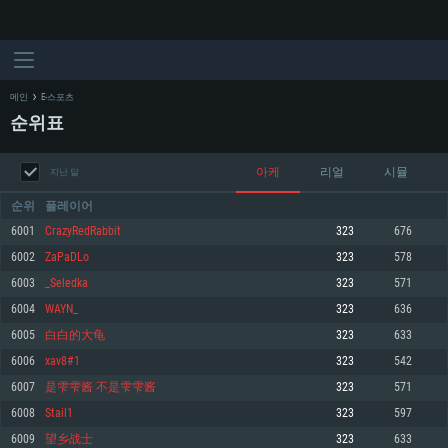
메인
E-스포츠
순위표
아케
리얼
시뮬
지난 달
순위
플레이어
6001
CrazyRedRabbit
323
676
6002
ZaPaDLo
323
578
시스템 요구사항
6003
_Seledka
323
571
6004
WAYN_
323
636
PC
MAC
6005
白白的大龟
323
633
Linux
6006
xav8#1
323
542
최소사양
최소사양
최소사양
6007
是雫雫酱 不是雫雫酱
323
571
운영체제: Windows 10 (64 bit)
운영체제: Mac OS Big Sur 11.0
운영체제: 64bit Linux 중 최신 버전
6008
Stail1
323
597
6009
望乡战士
323
633
프로세서: 2.2 GHz 듀얼코어 이상
프로세서: 최소 2.2 GHz의 Core i5 (Intel Xeon 은 지원하지 않습니다)
프로세서: 2.4 GHz 듀얼코어