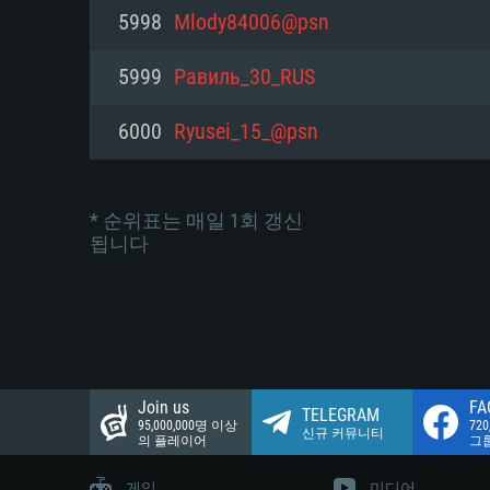
네트워크: 브로드밴드 인터넷
5998
Mlody84006@psn
여유 저장 공간: 22.1 GB (최소
네트워크: 브로드밴드 인터넷
여유 저장 공간: 22.1 GB (최소
5999
Равиль_30_RUS
여유 저장 공간: 22.1 GB (최소
6000
Ryusei_15_@psn
* 순위표는 매일 1회 갱신
됩니다
Join us
FA
TELEGRAM
95,000,000명 이상
72
신규 커뮤니티
의 플레이어
그
게임
미디어