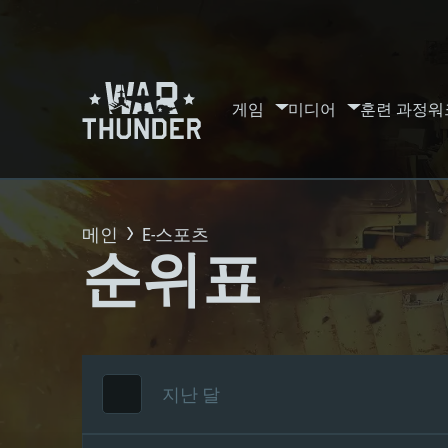
게임
미디어
훈련 과정
워
메인
E-스포츠
순위표
지난 달