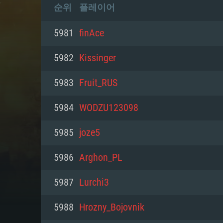
순위
플레이어
5981
finAce
5982
Kissinger
5983
Fruit_RUS
5984
WODZU123098
5985
joze5
5986
Arghon_PL
5987
Lurchi3
5988
Hrozny_Bojovnik