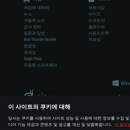
게임에 대하여
파트너십
뉴스
비디오
개발자 노트
스크린샷
군사 장비
월페이퍼
질문과 답변
사운드트랙
War Thunder Mobile
자료집
변경점
초대장
Gaijin Pass
유용한 소프트웨어
이 사이트의 쿠키에 대해
게임 에서 어떠한 현실의 무기나 차량을 묘사하는 것은 무기 
당사는 쿠키를 사용하여 사이트 성능 및 사용에 대한 정보를 수집 및
© 2011—2026 Gaijin Games Kft. All trademarks, logos and brand na
디어 기능 제공과 콘텐츠 및 광고를 개선 및 맞춤화합니다.
더 알아
이용 약관
이용 약관