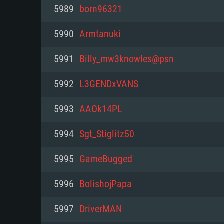
PC
5989
born96321
5990
Armtanuki
최소사양
최소사양
최소사양
5991
Billy_mw3knowles@psn
운영체제: Windows 10 (64 bit)
운영체제: Mac OS Big Sur 11.0
운영체제: 64bit Linux 중 최신 
5992
L3GENDxVANS
프로세서: 2.2 GHz 듀얼코어 이
프로세서: 최소 2.2 GHz의 Core i5 
프로세서: 2.4 GHz 듀얼코어
5993
AAOk14PL
원하지 않습니다)
메모리: 4GB
메모리: 4 GB
5994
Sgt_Stiglitz50
메모리: 6 GB
그래픽 카드: DirectX 11 이상을
그래픽 카드: Vulkan 을 지원하
5995
GameBugged
Radeon 77XX / NVIDIA GeForc
그래픽 카드: Metal 을 지원하는 Intel
이버를 지원하는 NVIDIA 660 (
5996
BolishojPapa
해상도: 720p
(Mac), 혹은 이와 비슷한 성능을
와 동급의 성능을 가지며 최신 
의 AMD/Nvidia. 최소 해상도: 72
지원하는 AMD (6개월 미만; 최
5997
DriverMAN
네트워크: 브로드밴드 인터넷
720p)