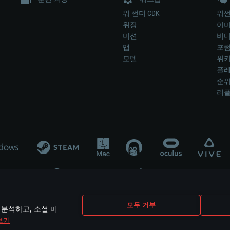
워 썬더 CDK
워썬
위장
이
미션
비
맵
포
모델
위
플레
순
리
개발 업체나 장비 제조 업체가 게임 개발 후원 또는 홍보에 참여하지 않습니
모두 거부
 분석하고, 소셜 미
mes are the property of their respective owners.
보기
개인정보 정책