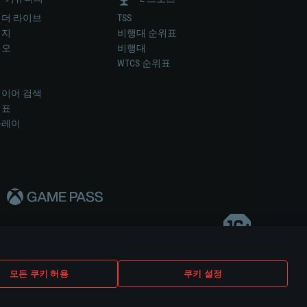
더 라이브
TSS
미지
비행대 순위표
디오
비행대
럼
WTCS 순위표
키
이어 검색
위표
플레이
다..
모든 쿠키 허용
쿠키 설정
쿠키 설정
고객 지원