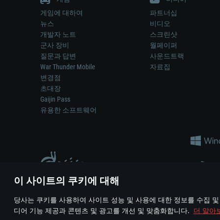
게임에 대하여
파트너십
뉴스
비디오
개발자 노트
스크린샷
군사 장비
월페이퍼
질문과 답변
사운드트랙
War Thunder Mobile
자료집
변경점
초대장
Gaijin Pass
유용한 소프트웨어
이 사이트의 쿠키에 대해
게임 에서 어떠한 현실의 무기나 차량을 묘사하는 것은 무기 
당사는 쿠키를 사용하여 사이트 성능 및 사용에 대한 정보를 수집 및
© 2011—2026 Gaijin Games Kft. All trademarks, logos and brand na
디어 기능 제공과 콘텐츠 및 광고를 개선 및 맞춤화합니다.
더 알아
이용 약관
이용 약관