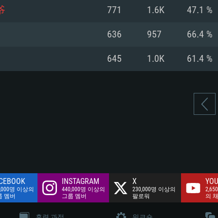
여유 저장 공간: 62
爷
771
1.6K
47.1 %
 클라이언트)
여유 저장 공간: 62
네트워크: 브로드
 클라이언트)
636
957
66.4 %
 클라이언트)
여유 저장 공간: 62
645
1.0K
61.4 %
CEBOOK
INSTAGRAM
X
YOU
0,000명 이상의
440,000명 이상의
230,000명 이상의
2,65
룹 멤버
그룹 멤버
팔로워
의 
훈련 과정
워크숍