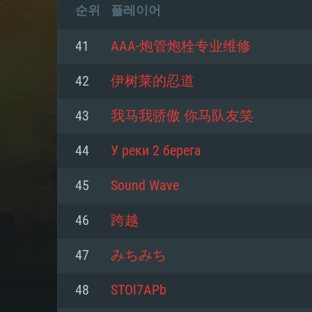
순위
플레이어
41
AAA-炮管炮栓专业维修
42
伊树莱的忍道
43
我马我骄傲 你马队友笑
44
У реки 2 берега
45
Sound Wave
46
跨越
47
みちみち
48
STOl7APb