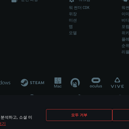
워 썬더 CDK
워썬
위장
이
미션
비
맵
포
모델
위
플레
순
리
개발 업체나 장비 제조 업체가 게임 개발 후원 또는 홍보에 참여하지 않습니
모두 거부
 분석하고, 소셜 미
mes are the property of their respective owners.
보기
개인정보 정책