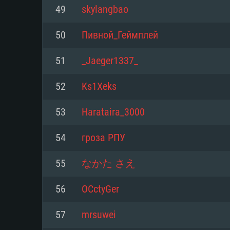
PC
49
skylangbao
50
Пивной_Геймплей
최소사양
최소사양
최소사양
51
_Jaeger1337_
운영체제: Windows 10 (64 bit)
운영체제: Mac OS Big Sur 11.0
운영체제: 64bit Linux 중 최신 
52
Ks1Xeks
프로세서: 2.2 GHz 듀얼코어 이
프로세서: 최소 2.2 GHz의 Core i5 
프로세서: 2.4 GHz 듀얼코어
53
Harataira_3000
원하지 않습니다)
메모리: 4GB
메모리: 4 GB
54
гроза РПУ
메모리: 6 GB
그래픽 카드: DirectX 11 이상을
그래픽 카드: Vulkan 을 지원하
55
なかた さえ
Radeon 77XX / NVIDIA GeForc
그래픽 카드: Metal 을 지원하는 Intel
이버를 지원하는 NVIDIA 660 (
56
OCctyGer
해상도: 720p
(Mac), 혹은 이와 비슷한 성능을
와 동급의 성능을 가지며 최신 
의 AMD/Nvidia. 최소 해상도: 72
지원하는 AMD (6개월 미만; 최
57
mrsuwei
네트워크: 브로드밴드 인터넷
720p)