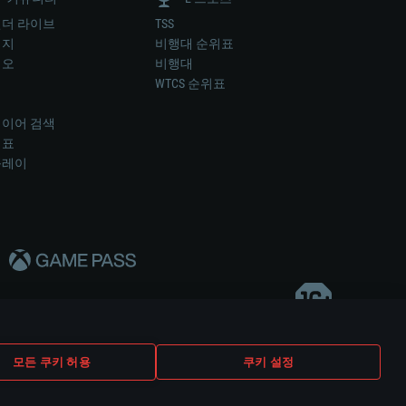
더 라이브
TSS
미지
비행대 순위표
디오
비행대
럼
WTCS 순위표
키
이어 검색
위표
플레이
다..
모든 쿠키 허용
쿠키 설정
쿠키 설정
고객 지원