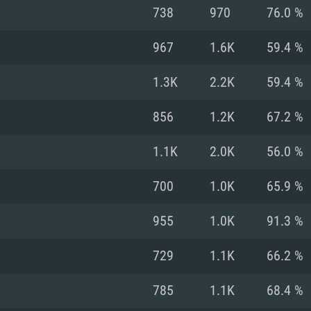
MAC
738
970
76.0 %
967
1.6K
59.4 %
권장 사양
권장 사양
권장 사양
1.3K
2.2K
59.4 %
버전
운영체제: Windows 1
운영체제: Mac OS B
운영체제: Ubuntu 20
856
1.2K
67.2 %
상
(Intel Xeon 은 지
프로세서: Intel Co
프로세서: Core i7
프로세서: Intel Cor
1.1K
2.0K
56.0 %
다)
메모리: 16 GB 이
메모리: 16 GB
700
1.0K
65.9 %
메모리: 8 GB
 지원하는 AMD
고, 최신 그래픽 드라
그래픽 카드: Direc
그래픽 카드: Vul
955
1.0K
91.3 %
e GT 660. 최소 사양
 Iris Pro 5200
6개월 미만) 혹은 그
GeForce 1060,
그래픽 카드: Metal
이버를 지원하는 NVI
729
1.1K
66.2 %
 가지는 Mac 버전
그래픽 드라이버를
상
와 동급의 성능을
네트워크: 브로드
0p
소사양 지원 해상도
지원하는 AMD RX
785
1.1K
68.4 %
네트워크: 브로드
해상도 720p) 이상