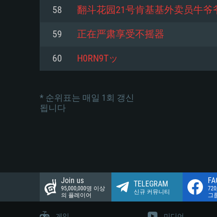
네트워크: 브로드밴드 인터넷
58
翻斗花园21号肯基基外卖员牛爷
여유 저장 공간: 22.1 GB (최소
네트워크: 브로드밴드 인터넷
여유 저장 공간: 22.1 GB (최소
59
正在严肃享受不摇器
여유 저장 공간: 22.1 GB (최소
60
H0RN9Tッ
* 순위표는 매일 1회 갱신
됩니다
Join us
FA
TELEGRAM
95,000,000명 이상
72
신규 커뮤니티
의 플레이어
그
게임
미디어