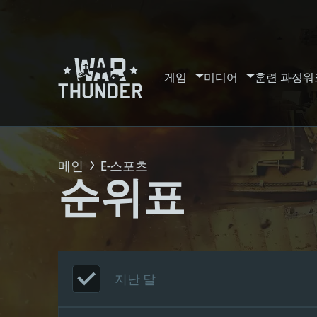
게임
미디어
훈련 과정
워
메인
E-스포츠
순위표
지난 달