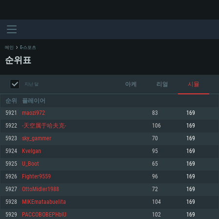
메인
E-스포츠
순위표
아케
리얼
시뮬
지난 달
순위
플레이어
5921
maozi972
83
169
5922
-天空属于哈夫克-
106
169
시스템 요구사항
5923
sky_gammer
70
169
5924
Kvelgan
95
169
PC
MAC
5925
U_Boot
65
169
Linux
5926
Fighter9559
96
169
최소사양
최소사양
최소사양
5927
OttoMidler1988
72
169
운영체제: Windows 10 (64 bit)
운영체제: Mac OS Big Sur 11.0
운영체제: 64bit Linux 중 최신 버전
5928
MIKEmataabuelita
104
169
5929
PACCOBOBEPHblU
102
169
프로세서: 2.2 GHz 듀얼코어 이상
프로세서: 최소 2.2 GHz의 Core i5 (Intel Xeon 은 지원하지 않습니다)
프로세서: 2.4 GHz 듀얼코어