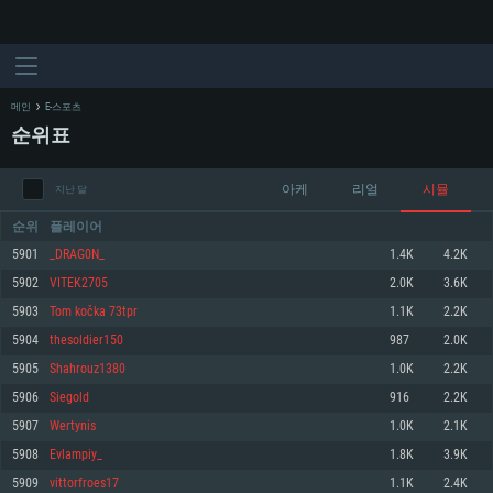
메인
E-스포츠
순위표
아케
리얼
시뮬
지난 달
순위
플레이어
5901
_DRAG0N_
1.4K
4.2K
5902
VITEK2705
2.0K
3.6K
시스템 요구사항
5903
Tom kočka 73tpr
1.1K
2.2K
5904
thesoldier150
987
2.0K
PC
MAC
5905
Shahrouz1380
1.0K
2.2K
Linux
5906
Siegold
916
2.2K
최소사양
최소사양
최소사양
5907
Wertynis
1.0K
2.1K
운영체제: Windows 10 (64 bit)
운영체제: Mac OS Big Sur 11.0
운영체제: 64bit Linux 중 최신 버전
5908
Evlampiy_
1.8K
3.9K
5909
vittorfroes17
1.1K
2.4K
프로세서: 2.2 GHz 듀얼코어 이상
프로세서: 최소 2.2 GHz의 Core i5 (Intel Xeon 은 지원하지 않습니다)
프로세서: 2.4 GHz 듀얼코어