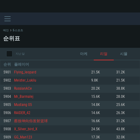
메인
E-스포츠
순위표
아케
리얼
시뮬
지난 달
순위
플레이어
5901
Flying_leopard
21.5K
31.2K
5902
Meister_Lukilu
9.8K
21.5K
시스템 요구사항
5903
RussianACe
20.2K
38.8K
5904
Mr_Barmalej
15.6K
28.0K
PC
MAC
5905
Mustang 05
14.8K
25.6K
Linux
5906
RAIDER_42
14.6K
26.3K
최소사양
최소사양
최소사양
5907
蔡徐坤向你发射篮球
16.6K
31.2K
운영체제: Windows 10 (64 bit)
운영체제: Mac OS Big Sur 11.0
운영체제: 64bit Linux 중 최신 버전
5908
X_Silver_bird_X
24.5K
43.8K
5909
GG_Man123
17.3K
32.0K
프로세서: 2.2 GHz 듀얼코어 이상
프로세서: 최소 2.2 GHz의 Core i5 (Intel Xeon 은 지원하지 않습니다)
프로세서: 2.4 GHz 듀얼코어