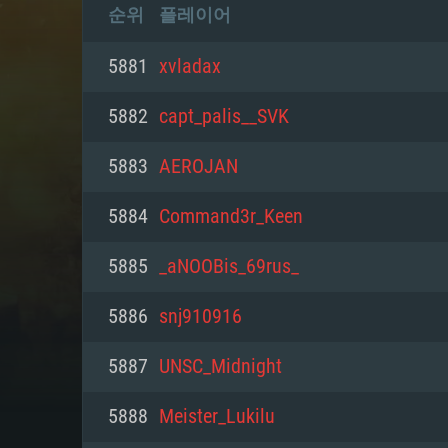
순위
플레이어
5881
xvladax
5882
capt_palis__SVK
5883
AEROJAN
5884
Command3r_Keen
5885
_aNOOBis_69rus_
5886
snj910916
5887
UNSC_Midnight
5888
Meister_Lukilu