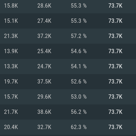
MAC
15.8K
28.6K
55.3 %
73.7K
15.1K
27.4K
55.3 %
73.7K
권장 사양
권장 사양
권장 사양
21.3K
37.2K
57.2 %
73.7K
버전
운영체제: Windows 1
운영체제: Mac OS B
운영체제: Ubuntu 20
13.9K
25.4K
54.6 %
73.7K
상
(Intel Xeon 은 지
프로세서: Intel Co
프로세서: Core i7
프로세서: Intel Cor
13.3K
24.7K
54.1 %
73.7K
다)
메모리: 16 GB 이
메모리: 16 GB
19.7K
37.5K
52.6 %
73.7K
메모리: 8 GB
 지원하는 AMD
고, 최신 그래픽 드라
그래픽 카드: Direc
그래픽 카드: Vul
15.7K
29.6K
53.0 %
73.7K
e GT 660. 최소 사양
 Iris Pro 5200
6개월 미만) 혹은 그
GeForce 1060,
그래픽 카드: Metal
이버를 지원하는 NVI
21.7K
38.6K
56.2 %
73.7K
 가지는 Mac 버전
그래픽 드라이버를
상
와 동급의 성능을
네트워크: 브로드
0p
소사양 지원 해상도
지원하는 AMD RX
20.4K
32.7K
62.3 %
73.7K
네트워크: 브로드
해상도 720p) 이상