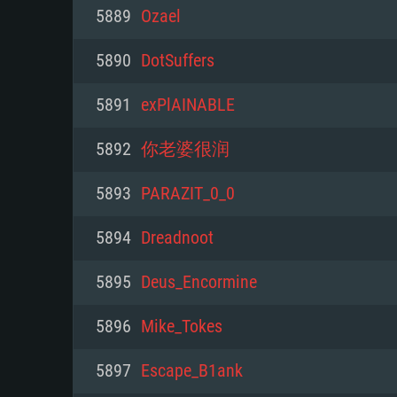
PC
5889
Ozael
5890
DotSuffers
최소사양
최소사양
최소사양
5891
exPlAINABLE
운영체제: Windows 10 (64 bit)
운영체제: Mac OS Big Sur 11.0
운영체제: 64bit Linux 중 최신 
5892
你老婆很润
프로세서: 2.2 GHz 듀얼코어 이
프로세서: 최소 2.2 GHz의 Core i5 
프로세서: 2.4 GHz 듀얼코어
5893
PARAZIT_0_0
원하지 않습니다)
메모리: 4GB
메모리: 4 GB
5894
Dreadnoot
메모리: 6 GB
그래픽 카드: DirectX 11 이상을
그래픽 카드: Vulkan 을 지원하
5895
Deus_Encormine
Radeon 77XX / NVIDIA GeForc
그래픽 카드: Metal 을 지원하는 Intel
이버를 지원하는 NVIDIA 660 (
5896
Mike_Tokes
해상도: 720p
(Mac), 혹은 이와 비슷한 성능을
와 동급의 성능을 가지며 최신 
의 AMD/Nvidia. 최소 해상도: 72
지원하는 AMD (6개월 미만; 최
5897
Escape_B1ank
네트워크: 브로드밴드 인터넷
720p)