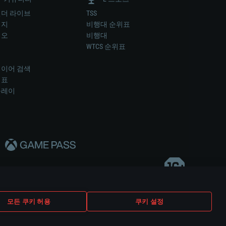
더 라이브
TSS
미지
비행대 순위표
디오
비행대
럼
WTCS 순위표
키
이어 검색
위표
플레이
다..
모든 쿠키 허용
쿠키 설정
쿠키 설정
고객 지원