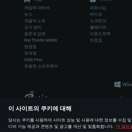
게임에 대하여
파트너십
뉴스
비디오
개발자 노트
스크린샷
군사 장비
월페이퍼
질문과 답변
사운드트랙
War Thunder Mobile
자료집
변경점
초대장
Gaijin Pass
유용한 소프트웨어
이 사이트의 쿠키에 대해
게임 에서 어떠한 현실의 무기나 차량을 묘사하는 것은 무기 
당사는 쿠키를 사용하여 사이트 성능 및 사용에 대한 정보를 수집 및
© 2011—2026 Gaijin Games Kft. All trademarks, logos and brand na
디어 기능 제공과 콘텐츠 및 광고를 개선 및 맞춤화합니다.
더 알아
이용 약관
이용 약관