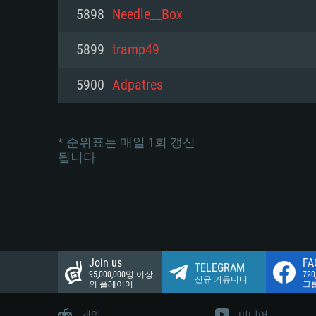
네트워크: 브로드밴드 인터넷
5898
Needle__Box
여유 저장 공간: 22.1 GB (최소
네트워크: 브로드밴드 인터넷
여유 저장 공간: 22.1 GB (최소
5899
tramp49
여유 저장 공간: 22.1 GB (최소
5900
Adpatres
* 순위표는 매일 1회 갱신
됩니다
Join us
FA
TELEGRAM
95,000,000명 이상
72
신규 커뮤니티
의 플레이어
그
게임
미디어