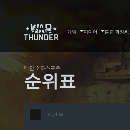
게임
미디어
훈련 과정
워
메인
E-스포츠
순위표
지난 달