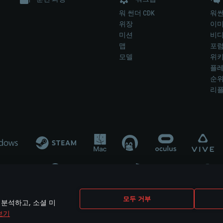
워 썬더 CDK
워썬
위장
이
미션
비
맵
포
모델
위
플레
순
리
개발 업체나 장비 제조 업체가 게임 개발 후원 또는 홍보에 참여하지 않습니
모두 거부
 분석하고, 소셜 미
mes are the property of their respective owners.
보기
개인정보 정책