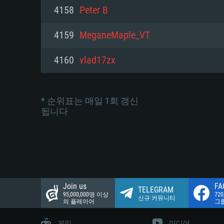
네트워크: 브로드밴드 인터넷
4158
Peter B
여유 저장 공간: 22.1 GB (최소
네트워크: 브로드밴드 인터넷
여유 저장 공간: 22.1 GB (최소
4159
MeganeMaple_VT
여유 저장 공간: 22.1 GB (최소
4160
vlad17zx
* 순위표는 매일 1회 갱신
됩니다
Join us
FA
TELEGRAM
95,000,000명 이상
72
신규 커뮤니티
의 플레이어
그
게임
미디어