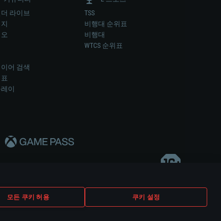
더 라이브
TSS
미지
비행대 순위표
디오
비행대
럼
WTCS 순위표
키
이어 검색
위표
플레이
다..
모든 쿠키 허용
쿠키 설정
쿠키 설정
고객 지원