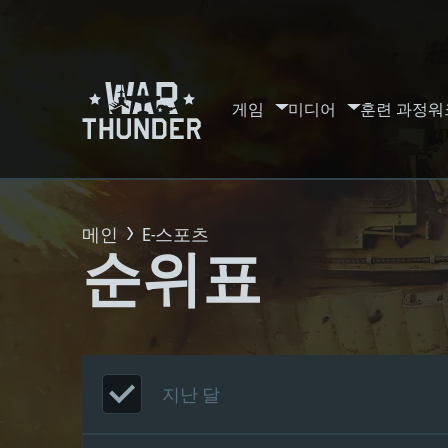
게임
미디어
훈련 과정
워
메인
E-스포츠
순위표
지난 달