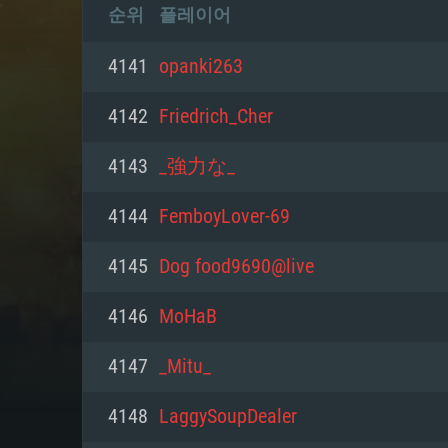
순위
플레이어
4141
opanki263
4142
Friedrich_Cher
4143
_強力な_
4144
FemboyLover-69
4145
Dog food9690@live
4146
MoHaB
4147
_Mitu_
4148
LaggySoupDealer