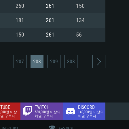
.2 GB (전체 클라이언트)
260
261
150
.2 GB (전체 클라이언트)
밴드 인터넷
181
261
134
.2 GB (전체 클라이언트)
150
261
56
207
208
209
308
TUBE
TWITCH
DISCORD
0,000명 이상
530,000명 이상의
140,000명 이상의
채널 구독자
채널 구독자
채널 구독자
커뮤니티
E-스포츠