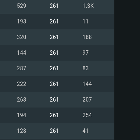
Linux
529
261
1.3K
193
261
11
320
261
188
0/11 (64 bit)
ig Sur 11.0
.04 64bit
144
261
97
re i5 또는 Ryzen 5 3600 이상
 (Intel Xeon 은 지원하지 않습니
e i7
287
261
83
상
222
261
144
tX 11 이상을 지원하는 Nvidia
kan 을 지원하고, 최신 그래픽 드라
268
261
207
 또는 AMD RX 570 혹은 그 이상
을 지원하는 Radeon Vega II 이
DIA 1060 (6개월 미만) 혹은 그
194
261
254
 가지며 최신 그래픽 드라이버를
밴드 인터넷
 570 (6개월 미만; 최소사양 지원
128
261
41
밴드 인터넷