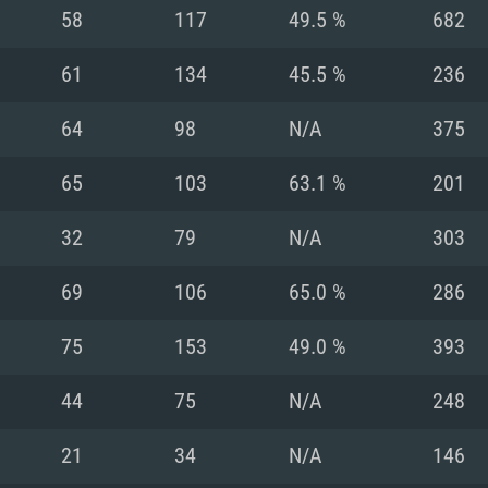
MAC
58
117
49.5 %
682
61
134
45.5 %
236
권장 사양
권장 사양
권장 사양
64
98
N/A
375
버전
운영체제: Windows 1
운영체제: Mac OS B
운영체제: Ubuntu 20
65
103
63.1 %
201
상
(Intel Xeon 은 지
프로세서: Intel Co
프로세서: Core i7
프로세서: Intel Cor
32
79
N/A
303
다)
메모리: 16 GB 이
메모리: 16 GB
69
106
65.0 %
286
메모리: 8 GB
 지원하는 AMD
고, 최신 그래픽 드라
그래픽 카드: Direc
그래픽 카드: Vul
75
153
49.0 %
393
e GT 660. 최소 사양
 Iris Pro 5200
6개월 미만) 혹은 그
GeForce 1060,
그래픽 카드: Metal
이버를 지원하는 NVI
44
75
N/A
248
 가지는 Mac 버전
그래픽 드라이버를
상
와 동급의 성능을
네트워크: 브로드
0p
소사양 지원 해상도
지원하는 AMD RX
21
34
N/A
146
네트워크: 브로드
해상도 720p) 이상