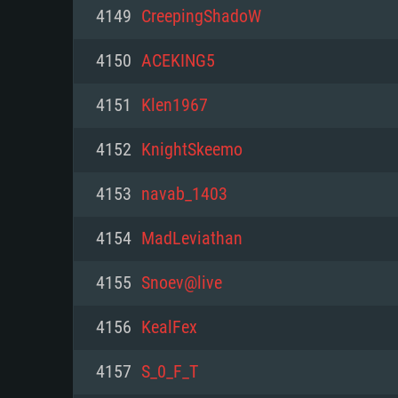
PC
4149
CreepingShadoW
4150
ACEKING5
최소사양
최소사양
최소사양
4151
Klen1967
운영체제: Windows 10 (64 bit)
운영체제: Mac OS Big Sur 11.0
운영체제: 64bit Linux 중 최신 
4152
KnightSkeemo
프로세서: 2.2 GHz 듀얼코어 이
프로세서: 최소 2.2 GHz의 Core i5 
프로세서: 2.4 GHz 듀얼코어
4153
navab_1403
원하지 않습니다)
메모리: 4GB
메모리: 4 GB
4154
MadLeviathan
메모리: 6 GB
그래픽 카드: DirectX 11 이상을
그래픽 카드: Vulkan 을 지원하
4155
Snoev@live
Radeon 77XX / NVIDIA GeForc
그래픽 카드: Metal 을 지원하는 Intel
이버를 지원하는 NVIDIA 660 (
4156
KealFex
해상도: 720p
(Mac), 혹은 이와 비슷한 성능을
와 동급의 성능을 가지며 최신 
의 AMD/Nvidia. 최소 해상도: 72
지원하는 AMD (6개월 미만; 최
4157
S_0_F_T
네트워크: 브로드밴드 인터넷
720p)