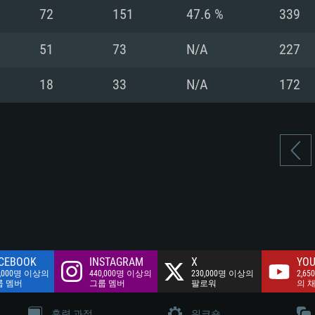
여유 저장 공간: 62
72
151
47.6 %
339
 클라이언트)
여유 저장 공간: 62
네트워크: 브로드
 클라이언트)
51
73
N/A
227
 클라이언트)
여유 저장 공간: 62
18
33
N/A
172
CEBOOK
INSTAGRAM
X
YOU
0,000명 이상의
440,000명 이상의
230,000명 이상의
2,65
룹 멤버
그룹 멤버
팔로워
의 
훈련 과정
워크숍