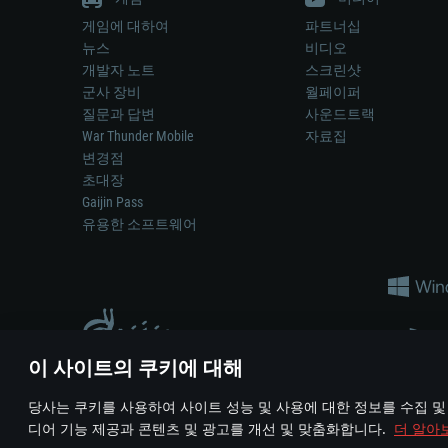
게임에 대하여
파트너십
뉴스
비디오
개발자 노트
스크린샷
군사 장비
월페이퍼
질문과 답변
사운드트랙
War Thunder Mobile
자료집
변경점
초대장
Gaijin Pass
유용한 소프트웨어
이 사이트의 쿠키에 대해
게임 에서 어떠한 현실의 무기나 차량을 묘사하는 것은 무기 
당사는 쿠키를 사용하여 사이트 성능 및 사용에 대한 정보를 수집 및
© 2011—2026 Gaijin Games Kft. All trademarks, logos and brand na
디어 기능 제공과 콘텐츠 및 광고를 개선 및 맞춤화합니다.
더 알아
이용 약관
이용 약관