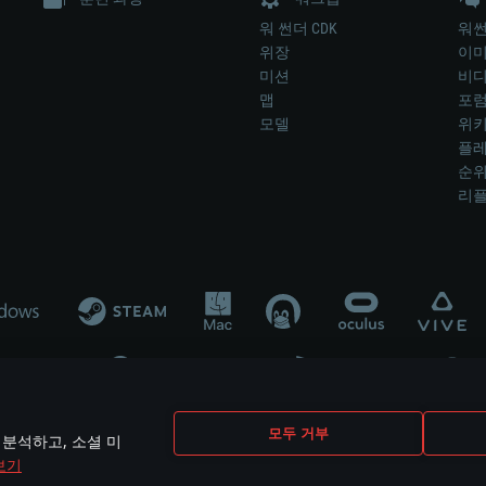
워 썬더 CDK
워썬
위장
이
미션
비
맵
포
모델
위
플레
순
리
개발 업체나 장비 제조 업체가 게임 개발 후원 또는 홍보에 참여하지 않습니
모두 거부
 분석하고, 소셜 미
mes are the property of their respective owners.
보기
개인정보 정책