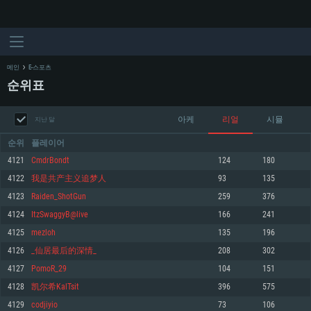
메인
E-스포츠
순위표
아케
리얼
시뮬
지난 달
순위
플레이어
4121
CmdrBondt
124
180
4122
我是共产主义追梦人
93
135
시스템 요구사항
4123
Raiden_ShotGun
259
376
4124
ItzSwaggyB@live
166
241
PC
MAC
4125
mezloh
135
196
Linux
4126
_仙居最后的深情_
208
302
최소사양
최소사양
최소사양
4127
PomoR_29
104
151
운영체제: Windows 10 (64 bit)
운영체제: Mac OS Big Sur 11.0
운영체제: 64bit Linux 중 최신 버전
4128
凯尔希KalTsit
396
575
4129
codjiyio
73
106
프로세서: 2.2 GHz 듀얼코어 이상
프로세서: 최소 2.2 GHz의 Core i5 (Intel Xeon 은 지원하지 않습니다)
프로세서: 2.4 GHz 듀얼코어