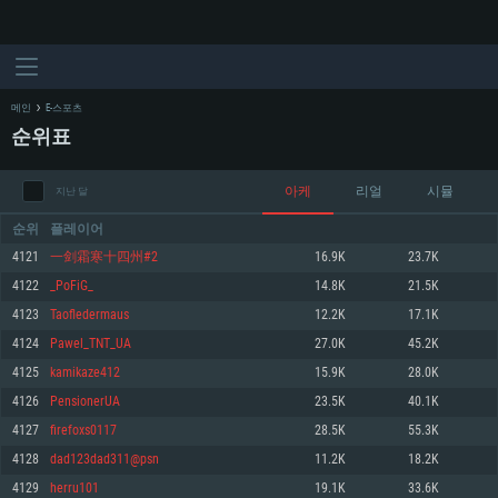
메인
E-스포츠
순위표
아케
리얼
시뮬
지난 달
순위
플레이어
4121
一剑霜寒十四州#2
16.9K
23.7K
4122
_PoFiG_
14.8K
21.5K
시스템 요구사항
4123
Taofledermaus
12.2K
17.1K
4124
Pawel_TNT_UA
27.0K
45.2K
PC
MAC
4125
kamikaze412
15.9K
28.0K
Linux
4126
PensionerUA
23.5K
40.1K
최소사양
최소사양
최소사양
4127
firefoxs0117
28.5K
55.3K
운영체제: Windows 10 (64 bit)
운영체제: Mac OS Big Sur 11.0
운영체제: 64bit Linux 중 최신 버전
4128
dad123dad311@psn
11.2K
18.2K
4129
herru101
19.1K
33.6K
프로세서: 2.2 GHz 듀얼코어 이상
프로세서: 최소 2.2 GHz의 Core i5 (Intel Xeon 은 지원하지 않습니다)
프로세서: 2.4 GHz 듀얼코어