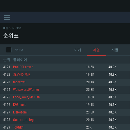
메인
E-스포츠
순위표
아케
리얼
시뮬
지난 달
순위
플레이어
4121
Pro100Lanvan
18.5K
40.3K
4122
真心换假意
19.1K
40.3K
시스템 요구사항
4123
molwowi
20.1K
40.3K
4124
WeisswurstWerner
25.8K
40.3K
PC
MAC
4125
Lone_Wolf_McKish
18.6K
40.3K
Linux
4126
K98mond
19.1K
40.3K
최소사양
최소사양
최소사양
4127
LizNozomi
23.8K
40.3K
운영체제: Windows 10 (64 bit)
운영체제: Mac OS Big Sur 11.0
운영체제: 64bit Linux 중 최신 버전
4128
Quaero_et_tego
20.1K
40.3K
4129
ToRtiK1
23K
40.3K
프로세서: 2.2 GHz 듀얼코어 이상
프로세서: 최소 2.2 GHz의 Core i5 (Intel Xeon 은 지원하지 않습니다)
프로세서: 2.4 GHz 듀얼코어