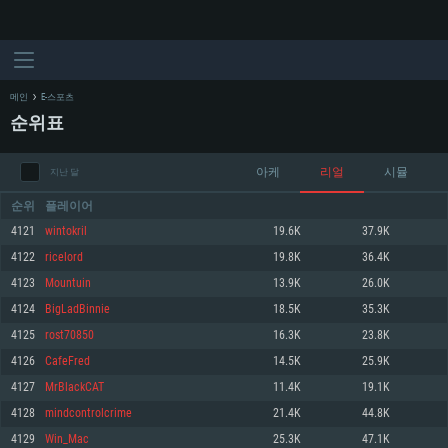
메인
E-스포츠
순위표
아케
리얼
시뮬
지난 달
순위
플레이어
4121
wintokril
19.6K
37.9K
4122
rіcelord
19.8K
36.4K
시스템 요구사항
4123
Mountuin
13.9K
26.0K
4124
BigLadBinnie
18.5K
35.3K
PC
MAC
4125
rost70850
16.3K
23.8K
Linux
4126
CafeFred
14.5K
25.9K
최소사양
최소사양
최소사양
4127
MrBlackCAT
11.4K
19.1K
운영체제: Windows 10 (64 bit)
운영체제: Mac OS Big Sur 11.0
운영체제: 64bit Linux 중 최신 버전
4128
mindcontrolcrime
21.4K
44.8K
4129
Win_Mac
25.3K
47.1K
프로세서: 2.2 GHz 듀얼코어 이상
프로세서: 최소 2.2 GHz의 Core i5 (Intel Xeon 은 지원하지 않습니다)
프로세서: 2.4 GHz 듀얼코어