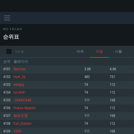
메인
E-스포츠
순위표
아케
리얼
시뮬
지난 달
순위
플레이어
4101
Skorrom
3.0K
4.6K
4102
Hunt_26
483
731
시스템 요구사항
4103
weigeg
74
112
4104
lucidx#1
74
112
PC
MAC
4105
_544431648
111
168
Linux
4106
Нoжки Фрирен
74
112
최소사양
최소사양
최소사양
4107
偷你天雷
111
168
운영체제: Windows 10 (64 bit)
운영체제: Mac OS Big Sur 11.0
운영체제: 64bit Linux 중 최신 버전
4108
Karl_Babaev
74
112
4109
XSO9
111
168
프로세서: 2.2 GHz 듀얼코어 이상
프로세서: 최소 2.2 GHz의 Core i5 (Intel Xeon 은 지원하지 않습니다)
프로세서: 2.4 GHz 듀얼코어