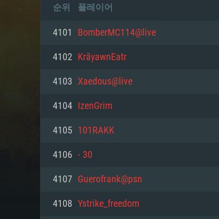
순위
플레이어
4101
BomberMC114@live
4102
KrāyawnEatr
4103
Xaedous@live
4104
IzenGrim
4105
101RAKK
4106
- 30
4107
Guerofrank@psn
4108
Ystrike_freedom