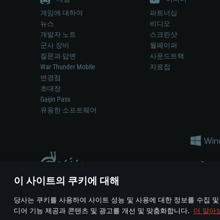
게임에 대하여
파트너십
뉴스
비디오
개발자 노트
스크린샷
군사 장비
월페이퍼
질문과 답변
사운드트랙
War Thunder Mobile
자료집
변경점
초대장
Gaijin Pass
유용한 소프트웨어
이 사이트의 쿠키에 대해
게임 에서 어떠한 현실의 무기나 차량을 묘사하는 것은 무기 
당사는 쿠키를 사용하여 사이트 성능 및 사용에 대한 정보를 수집 및
© 2011—2026 Gaijin Games Kft. All trademarks, logos and brand na
디어 기능 제공과 콘텐츠 및 광고를 개선 및 맞춤화합니다.
더 알아
이용 약관
이용 약관