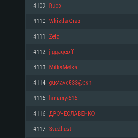
PC
4109
Ruco
4110
WhistlerOreo
최소사양
최소사양
최소사양
4111
Zelø
운영체제: Windows 10 (64 bit)
운영체제: Mac OS Big Sur 11.0
운영체제: 64bit Linux 중 최신 
4112
jiggageoff
프로세서: 2.2 GHz 듀얼코어 이
프로세서: 최소 2.2 GHz의 Core i5 
프로세서: 2.4 GHz 듀얼코어
4113
MilkaMelka
원하지 않습니다)
메모리: 4GB
메모리: 4 GB
4114
gustavo533@psn
메모리: 6 GB
그래픽 카드: DirectX 11 이상을
그래픽 카드: Vulkan 을 지원하
4115
hmamy-515
Radeon 77XX / NVIDIA GeForc
그래픽 카드: Metal 을 지원하는 Intel
이버를 지원하는 NVIDIA 660 (
4116
ДРОЧЕСЛАВЕНКО
해상도: 720p
(Mac), 혹은 이와 비슷한 성능을
와 동급의 성능을 가지며 최신 
의 AMD/Nvidia. 최소 해상도: 72
지원하는 AMD (6개월 미만; 최
4117
SveZhest
네트워크: 브로드밴드 인터넷
720p)