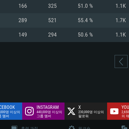
여유 저장 공간: 62
166
325
51.0 %
1.1K
 클라이언트)
여유 저장 공간: 62
네트워크: 브로드
 클라이언트)
289
521
55.4 %
1.7K
 클라이언트)
여유 저장 공간: 62
149
294
50.6 %
1.1K
CEBOOK
INSTAGRAM
X
YOU
0,000명 이상의
440,000명 이상의
230,000명 이상의
2,65
룹 멤버
그룹 멤버
팔로워
의 
훈련 과정
워크숍