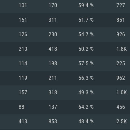
MAC
101
170
59.4 %
727
161
311
51.7 %
851
권장 사양
권장 사양
권장 사양
126
230
54.7 %
926
버전
운영체제: Windows 1
운영체제: Mac OS B
운영체제: Ubuntu 20
210
418
50.2 %
1.8K
상
(Intel Xeon 은 지
프로세서: Intel Co
프로세서: Core i7
프로세서: Intel Cor
114
198
57.5 %
225
다)
메모리: 16 GB 이
메모리: 16 GB
119
211
56.3 %
962
메모리: 8 GB
 지원하는 AMD
고, 최신 그래픽 드라
그래픽 카드: Direc
그래픽 카드: Vul
157
318
49.3 %
1.0K
e GT 660. 최소 사양
 Iris Pro 5200
6개월 미만) 혹은 그
GeForce 1060,
그래픽 카드: Metal
이버를 지원하는 NVI
88
137
64.2 %
456
 가지는 Mac 버전
그래픽 드라이버를
상
와 동급의 성능을
네트워크: 브로드
0p
소사양 지원 해상도
지원하는 AMD RX
413
853
48.4 %
2.5K
네트워크: 브로드
해상도 720p) 이상