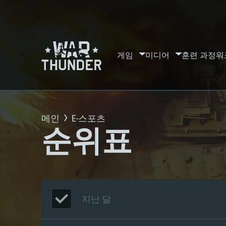
게임
미디어
훈련 과정
워
메인
E-스포츠
순위표
지난 달