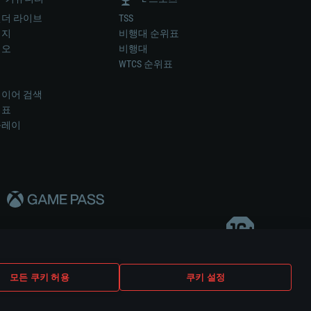
더 라이브
TSS
미지
비행대 순위표
디오
비행대
럼
WTCS 순위표
키
이어 검색
위표
플레이
다..
모든 쿠키 허용
쿠키 설정
쿠키 설정
고객 지원