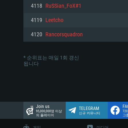
네트워크: 브로드밴드 인터넷
4118
RuSSian_FoX#1
여유 저장 공간: 22.1 GB (최소
네트워크: 브로드밴드 인터넷
여유 저장 공간: 22.1 GB (최소
4119
Leetcho
여유 저장 공간: 22.1 GB (최소
4120
Rancorsquadron
* 순위표는 매일 1회 갱신
됩니다
Join us
FA
TELEGRAM
95,000,000명 이상
72
신규 커뮤니티
의 플레이어
그
게임
미디어