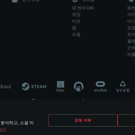
워 썬더 CDK
워썬
위장
이
미션
비
맵
포
모델
위
플레
순
리
개발 업체나 장비 제조 업체가 게임 개발 후원 또는 홍보에 참여하지 않습니
모두 거부
 분석하고, 소셜 미
mes are the property of their respective owners.
보기
개인정보 정책