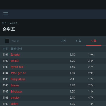
메인
E-스포츠
순위표
아케
리얼
시뮬
지난 달
순위
플레이어
4101
Zavarka
1.1K
1.9K
4102
arn833
1.7K
2.5K
시스템 요구사항
4103
Nyrwit_CZE
1.4K
2.7K
4104
smee_ger_ac
1.5K
2.9K
PC
MAC
4105
РussуsАbуss
734
1.2K
Linux
4106
Solevar
3.2K
7.2K
최소사양
최소사양
최소사양
4107
Erikakpop
1.0K
1.8K
운영체제: Windows 10 (64 bit)
운영체제: Mac OS Big Sur 11.0
운영체제: 64bit Linux 중 최신 버전
4108
sneglev
2.1K
4.7K
4109
Maitrii
1.0K
1.8K
프로세서: 2.2 GHz 듀얼코어 이상
프로세서: 최소 2.2 GHz의 Core i5 (Intel Xeon 은 지원하지 않습니다)
프로세서: 2.4 GHz 듀얼코어