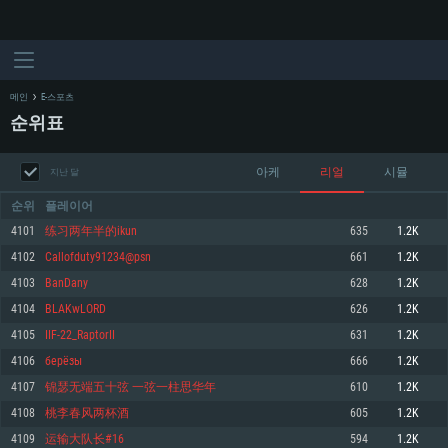
메인
E-스포츠
순위표
아케
리얼
시뮬
지난 달
순위
플레이어
4101
练习两年半的ikun
635
1.2K
4102
Callofduty91234@psn
661
1.2K
시스템 요구사항
4103
BanDany
628
1.2K
4104
BLAKwLORD
626
1.2K
PC
MAC
4105
IIF-22_RaptorII
631
1.2K
Linux
4106
берёзы
666
1.2K
최소사양
최소사양
최소사양
4107
锦瑟无端五十弦 一弦一柱思华年
610
1.2K
운영체제: Windows 10 (64 bit)
운영체제: Mac OS Big Sur 11.0
운영체제: 64bit Linux 중 최신 버전
4108
桃李春风两杯酒
605
1.2K
4109
运输大队长#16
594
1.2K
프로세서: 2.2 GHz 듀얼코어 이상
프로세서: 최소 2.2 GHz의 Core i5 (Intel Xeon 은 지원하지 않습니다)
프로세서: 2.4 GHz 듀얼코어