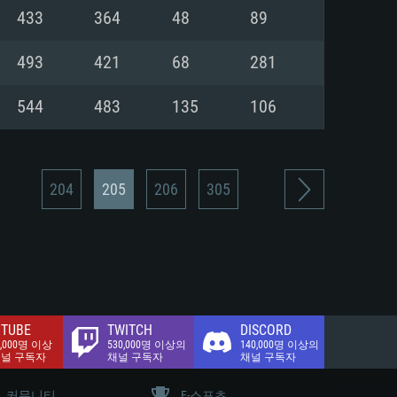
.2 GB (전체 클라이언트)
433
364
48
89
.2 GB (전체 클라이언트)
밴드 인터넷
493
421
68
281
.2 GB (전체 클라이언트)
544
483
135
106
204
205
206
305
TUBE
TWITCH
DISCORD
0,000명 이상
530,000명 이상의
140,000명 이상의
채널 구독자
채널 구독자
채널 구독자
커뮤니티
E-스포츠