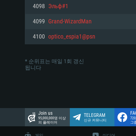
네트워크: 브로드밴드 인터넷
4098
Эльф#1
여유 저장 공간: 22.1 GB (최소
네트워크: 브로드밴드 인터넷
여유 저장 공간: 22.1 GB (최소
4099
Grand-WizardMan
여유 저장 공간: 22.1 GB (최소
4100
optico_espia1@psn
* 순위표는 매일 1회 갱신
됩니다
Join us
FA
TELEGRAM
95,000,000명 이상
72
신규 커뮤니티
의 플레이어
그
게임
미디어