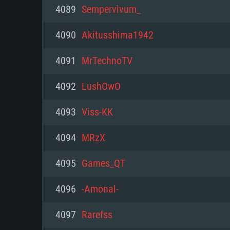
PC
4089
Sempervìvum_
4090
Akitusshima1942
최소사양
최소사양
최소사양
4091
MrTechnoTV
운영체제: Windows 10 (64 bit)
운영체제: Mac OS Big Sur 11.0
운영체제: 64bit Linux 중 최신 
4092
LushOwO
프로세서: 2.2 GHz 듀얼코어 이
프로세서: 최소 2.2 GHz의 Core i5 
프로세서: 2.4 GHz 듀얼코어
4093
Viss-KK
원하지 않습니다)
메모리: 4GB
메모리: 4 GB
4094
MRzX
메모리: 6 GB
그래픽 카드: DirectX 11 이상을
그래픽 카드: Vulkan 을 지원하
4095
Games_QT
Radeon 77XX / NVIDIA GeForc
그래픽 카드: Metal 을 지원하는 Intel
이버를 지원하는 NVIDIA 660 (
4096
-Amonal-
해상도: 720p
(Mac), 혹은 이와 비슷한 성능을
와 동급의 성능을 가지며 최신 
의 AMD/Nvidia. 최소 해상도: 72
지원하는 AMD (6개월 미만; 최
4097
Rarefss
네트워크: 브로드밴드 인터넷
720p)