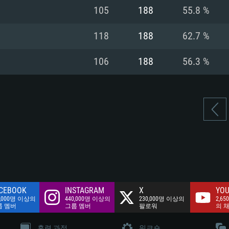
여유 저장 공간: 62
105
188
55.8 %
 클라이언트)
여유 저장 공간: 62
네트워크: 브로드
 클라이언트)
118
188
62.7 %
 클라이언트)
여유 저장 공간: 62
106
188
56.3 %
CEBOOK
INSTAGRAM
X
YOU
0,000명 이상의
440,000명 이상의
230,000명 이상의
2,65
룹 멤버
그룹 멤버
팔로워
의 
훈련 과정
워크숍