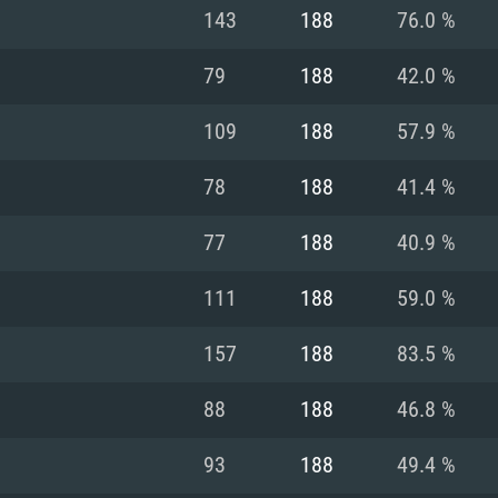
MAC
143
188
76.0 %
79
188
42.0 %
권장 사양
권장 사양
권장 사양
109
188
57.9 %
버전
운영체제: Windows 1
운영체제: Mac OS B
운영체제: Ubuntu 20
78
188
41.4 %
상
(Intel Xeon 은 지
프로세서: Intel Co
프로세서: Core i7
프로세서: Intel Cor
77
188
40.9 %
다)
메모리: 16 GB 이
메모리: 16 GB
111
188
59.0 %
메모리: 8 GB
 지원하는 AMD
고, 최신 그래픽 드라
그래픽 카드: Direc
그래픽 카드: Vul
157
188
83.5 %
e GT 660. 최소 사양
 Iris Pro 5200
6개월 미만) 혹은 그
GeForce 1060,
그래픽 카드: Metal
이버를 지원하는 NVI
88
188
46.8 %
 가지는 Mac 버전
그래픽 드라이버를
상
와 동급의 성능을
네트워크: 브로드
0p
소사양 지원 해상도
지원하는 AMD RX
93
188
49.4 %
네트워크: 브로드
해상도 720p) 이상