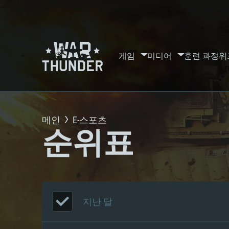
게임
미디어
훈련 과정
워
메인
E-스포츠
순위표
지난 달