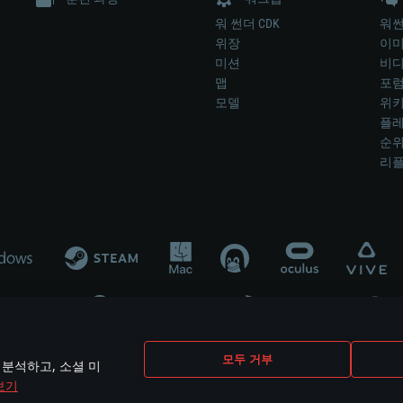
워 썬더 CDK
워썬
위장
이
미션
비
맵
포
모델
위
플레
순
리
개발 업체나 장비 제조 업체가 게임 개발 후원 또는 홍보에 참여하지 않습니
모두 거부
 분석하고, 소셜 미
mes are the property of their respective owners.
보기
개인정보 정책