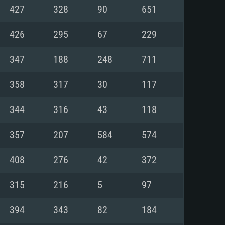
Linux
427
328
90
651
426
295
67
229
347
188
248
711
0/11 (64 bit)
ig Sur 11.0
.04 64bit
358
317
30
117
re i5 또는 Ryzen 5 3600 이상
 (Intel Xeon 은 지원하지 않습니
e i7
344
316
43
118
상
357
207
584
574
tX 11 이상을 지원하는 Nvidia
kan 을 지원하고, 최신 그래픽 드라
408
276
42
372
 또는 AMD RX 570 혹은 그 이상
을 지원하는 Radeon Vega II 이
DIA 1060 (6개월 미만) 혹은 그
315
216
5
97
 가지며 최신 그래픽 드라이버를
밴드 인터넷
 570 (6개월 미만; 최소사양 지원
394
343
82
184
밴드 인터넷