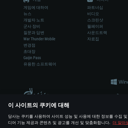
게임에 대하여
파트너십
뉴스
비디오
개발자 노트
스크린샷
군사 장비
월페이퍼
질문과 답변
사운드트랙
War Thunder Mobile
자료집
변경점
초대장
Gaijin Pass
유용한 소프트웨어
이 사이트의 쿠키에 대해
게임 에서 어떠한 현실의 무기나 차량을 묘사하는 것은 무기 
당사는 쿠키를 사용하여 사이트 성능 및 사용에 대한 정보를 수집 및
© 2011—2026 Gaijin Games Kft. All trademarks, logos and brand na
디어 기능 제공과 콘텐츠 및 광고를 개선 및 맞춤화합니다.
더 알아
이용 약관
이용 약관