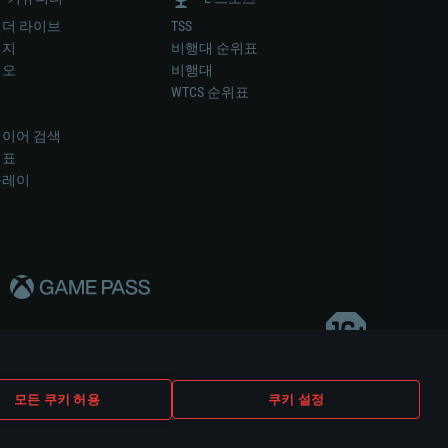
더 라이브
TSS
미지
비행대 순위표
디오
비행대
럼
WTCS 순위표
키
이어 검색
위표
플레이
다..
모든 쿠키 허용
쿠키 설정
쿠키 설정
고객 지원