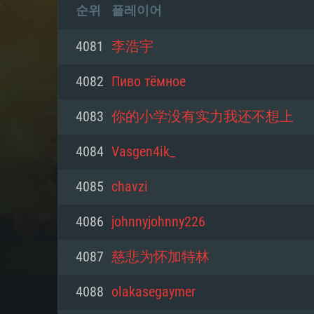
순위
플레이어
4081
李浩宇
4082
Пиво тёмное
4083
你的小学没有实力我还不想上
4084
Vasgen4ik_
4085
chavzi
4086
johnnyjohnny226
4087
慈悲为怀加特林
4088
olakasegaymer