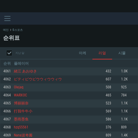
메인
E-스포츠
순위표
아케
리얼
시뮬
지난 달
순위
플레이어
4061
緒江 あおゆき
432
1.0K
4062
ピティピウピウウィウウィウ
607
1.2K
시스템 요구사항
4063
Olejaq
508
925
4064
WARXOC
465
784
PC
MAC
4065
博丽丽奈
523
1.1K
Linux
4066
打我牛牛小
569
1.1K
최소사양
최소사양
최소사양
4067
墨雨墨鱼
586
1.1K
운영체제: Windows 10 (64 bit)
운영체제: Mac OS Big Sur 11.0
운영체제: 64bit Linux 중 최신 버전
4068
hzq55561
376
809
4069
Nana波奇酱
809
1.4K
프로세서: 2.2 GHz 듀얼코어 이상
프로세서: 최소 2.2 GHz의 Core i5 (Intel Xeon 은 지원하지 않습니다)
프로세서: 2.4 GHz 듀얼코어