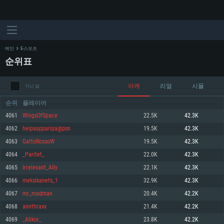
메인
E-스포츠
순위표
아케
리얼
시뮬
지난 달
순위
플레이어
4061
WingsOfSpace
22.5K
42.3K
4062
heipaapparipa@psn
19.5K
42.3K
시스템 요구사항
4063
GattoRossoW
19.5K
42.3K
4064
_Paritet_
22.0K
42.3K
PC
MAC
4065
Irrelevant_Ally
22.1K
42.3K
Linux
4066
meksikanets_1
32.9K
42.3K
최소사양
최소사양
최소사양
4067
mr_madman
20.4K
42.2K
운영체제: Windows 10 (64 bit)
운영체제: Mac OS Big Sur 11.0
운영체제: 64bit Linux 중 최신 버전
4068
annthraxx
21.4K
42.2K
4069
_Alikor_
23.8K
42.2K
프로세서: 2.2 GHz 듀얼코어 이상
프로세서: 최소 2.2 GHz의 Core i5 (Intel Xeon 은 지원하지 않습니다)
프로세서: 2.4 GHz 듀얼코어